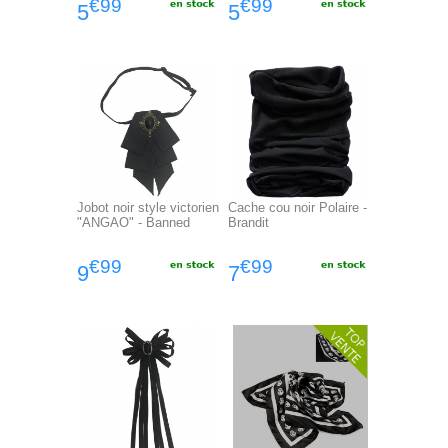
€99
€99
5
5
Jobot noir style victorien
Cache cou noir Polaire -
"ANGAO" - Banned
Brandit
€99
€99
9
7