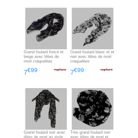
Grand foulard foncé et
Grand foulard blanc et et
beige avec têtes de
noir avec têtes de mort
mort craquelées
craquelées
€99
€99
7
7
Grand foulard noir avec
Très grand foulard noir
têtes de mort au style
avec têtes de mort et