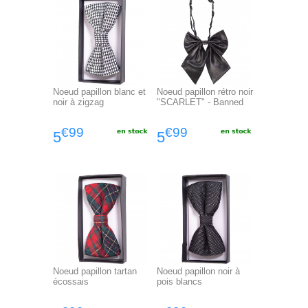
Noeud papillon blanc et
Noeud papillon rétro noir
noir à zigzag
"SCARLET" - Banned
€99
€99
5
5
Noeud papillon tartan
Noeud papillon noir à
écossais
pois blancs