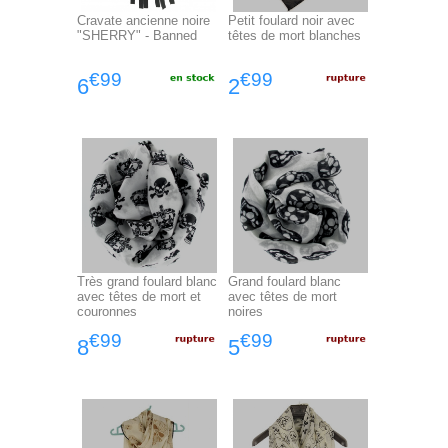
Cravate ancienne noire
Petit foulard noir avec
"SHERRY" - Banned
têtes de mort blanches
€99
€99
6
2
Très grand foulard blanc
Grand foulard blanc
avec têtes de mort et
avec têtes de mort
couronnes
noires
€99
€99
8
5