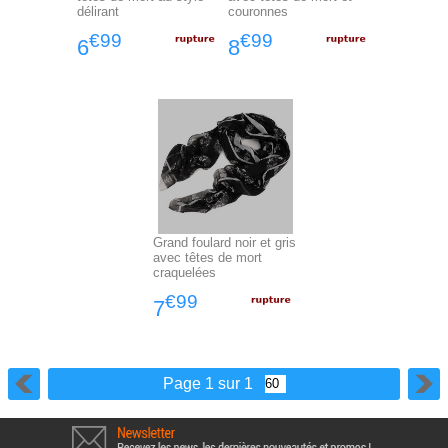
délirant
couronnes
€99
€99
6
8
Grand foulard noir et gris
avec têtes de mort
craquelées
€99
7
Page 1 sur 1