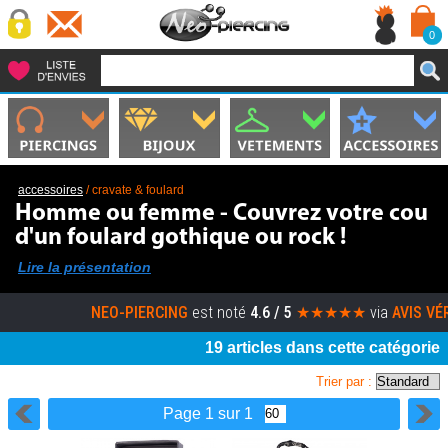
0
accessoires
/
cravate & foulard
Homme ou femme - Couvrez votre cou
d'un foulard gothique ou rock !
Lire la présentation
NEO-PIERCING
est noté
4.6 / 5
★★★★★
via
AVIS VÉRIF
19 articles dans cette catégorie
Trier par :
Page 1 sur 1