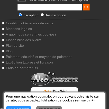
Inscription
Désinscription
Conditions Générales de vente
Mentions légales
A quoi nous servent les cookies?
Disponibilité des bijoux
Plan du site
Blog
Paiement sécurisé et moyens de paiement
Expédition Express et livraison
Frais de port gratuits
Pour une navigation optimale, en poursuivant votre visite sur
ce site, vous acceptez l'utilisation de cookies (
en savoir +
).
www.neo-piercing.com
4.7
/
5