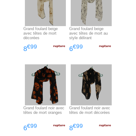
Grand foulard beige
Grand foulard beige
avec têtes de mort
avec têtes de mort au
décorées
style délirant
€99
€99
8
6
Grand foulard noir avec
Grand foulard noir avec
têtes de mort oranges
têtes de mort décorées
€99
€99
6
8