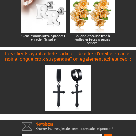
Clous d'oreille lettre alphabet R
Boucles d'oreilles fimo à
en acier (la paire)
feuilles et fleurs oranges
perlées
Les clients ayant acheté l'article "Boucles d'oreille en acier
noir à longue croix suspendue" on également acheté ceci :