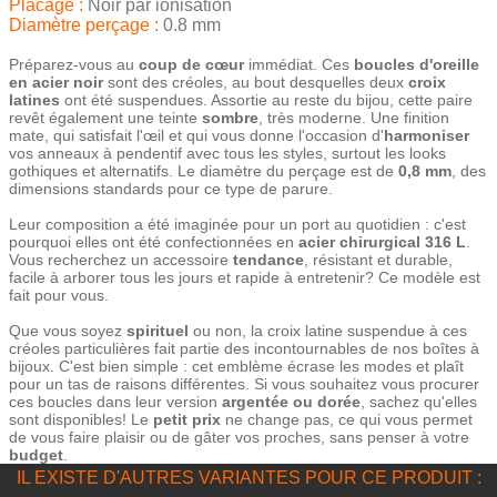
Placage :
Noir par ionisation
Diamètre perçage :
0.8 mm
Préparez-vous au
coup de cœur
immédiat. Ces
boucles d'oreille
en acier noir
sont des créoles, au bout desquelles deux
croix
latines
ont été suspendues. Assortie au reste du bijou, cette paire
revêt également une teinte
sombre
, très moderne. Une finition
mate, qui satisfait l'œil et qui vous donne l'occasion d'
harmoniser
vos anneaux à pendentif avec tous les styles, surtout les looks
gothiques et alternatifs. Le diamètre du perçage est de
0,8 mm
, des
dimensions standards pour ce type de parure.
Leur composition a été imaginée pour un port au quotidien : c'est
pourquoi elles ont été confectionnées en
acier chirurgical 316 L
.
Vous recherchez un accessoire
tendance
, résistant et durable,
facile à arborer tous les jours et rapide à entretenir? Ce modèle est
fait pour vous.
Que vous soyez
spirituel
ou non, la croix latine suspendue à ces
créoles particulières fait partie des incontournables de nos boîtes à
bijoux. C'est bien simple : cet emblème écrase les modes et plaît
pour un tas de raisons différentes. Si vous souhaitez vous procurer
ces boucles dans leur version
argentée ou dorée
, sachez qu'elles
sont disponibles! Le
petit prix
ne change pas, ce qui vous permet
de vous faire plaisir ou de gâter vos proches, sans penser à votre
budget
.
IL EXISTE D'AUTRES VARIANTES POUR CE PRODUIT :