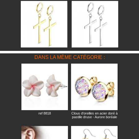
DANS LA MÊME CATÉGORIE :
ref 8818
Clous d'oreilles en acier doré à
pastille druse - Aurore boréale