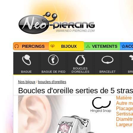
PIERCINGS
BIJOUX
VETEMENTS
AC
BOUCLES
BAGUE
BAGUE DE PIED
D'OREILLES
BRACELET
BR
Nos bijoux
/
boucles d'oreilles
Boucles d'oreille serties de 5 stra
Matière t
Autre ma
Placage
Sertissa
Diamètr
Largeur 