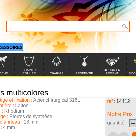
CESSOIRES
CHAINE /
BIJOUX EN
OCHE
COLLIER
CHARM'S
PENDENTIF
ARGENT
BIJO
ss multicolores
ige et fixation :
Acier chirurgical 316L
ref :
14412
tière :
Laiton
 :
Rhodium
Notre Prix
ge :
Pierres de synthèse
e anneau :
13 mm
quantité
:
4 mm