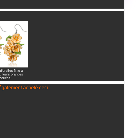
'oreilles fimo à
et fleurs oranges
perlées
n également acheté ceci :