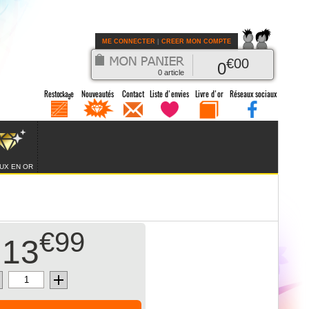
ME CONNECTER
|
CREER MON COMPTE
€
00
0
0
article
UX EN OR
€99
13