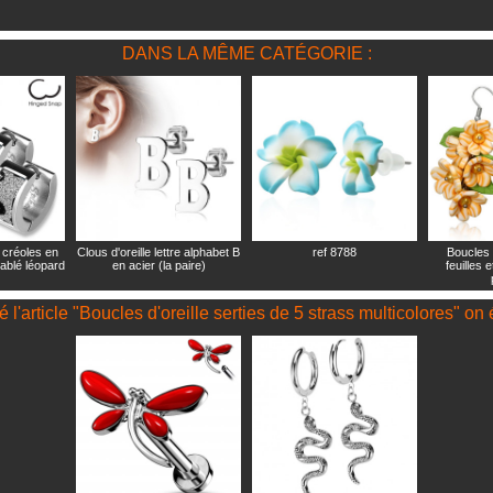
DANS LA MÊME CATÉGORIE :
s créoles en
Clous d'oreille lettre alphabet B
ref 8788
Boucles d
sablé léopard
en acier (la paire)
feuilles 
 l'article "Boucles d'oreille serties de 5 strass multicolores" o