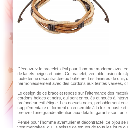
Découvrez le bracelet idéal pour l'homme moderne avec ce 
de lacets beiges et noirs. Ce bracelet, véritable fusion de s
toute tenue décontractée ou bohème. Les lanières de cuir, d
harmonieusement avec des cordons aux teintes variées, créa
Le design de ce bracelet repose sur l'alternance des matériau
cordons beiges et noirs, qui sont enroulés et noués à interva
profondeur esthétique. Les noeuds noirs, probablement en a
supplémentaire et forment un ensemble à la fois robuste et él
preuve d'une grande attention aux détails, garantissant un lo
Pensé pour l'homme aventurier et décontracté, ce bijou se
vestimentaires, qu'il s'agisse de tenues de tous les jours ou