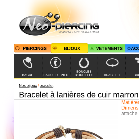
PIERCINGS
BIJOUX
VETEMENTS
AC
BOUCLES
BAGUE
BAGUE DE PIED
D'OREILLES
BRACELET
BR
Nos bijoux
/
bracelet
Bracelet à lanières de cuir marron 
Matières
Dimensi
attache