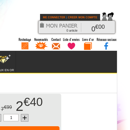
ME CONNECTER
|
CREER MON COMPTE
€
00
0
0
article
UX EN OR
€40
2
€99
7