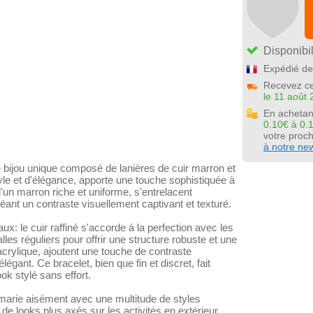
Disponibil
Expédié de
Recevez ce
le 11 août 
En achetan
0.10€ à 0.
votre pro
à notre new
bijou unique composé de lanières de cuir marron et
tyle et d'élégance, apporte une touche sophistiquée à
'un marron riche et uniforme, s'entrelacent
nt un contraste visuellement captivant et texturé.
x: le cuir raffiné s'accorde à la perfection avec les
lles réguliers pour offrir une structure robuste et une
crylique, ajoutent une touche de contraste
égant. Ce bracelet, bien que fin et discret, fait
ok stylé sans effort.
 marie aisément avec une multitude de styles
 de looks plus axés sur les activités en extérieur.