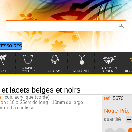
CESSOIRES
CHAINE /
BIJOUX EN
OCHE
COLLIER
CHARM'S
PENDENTIF
ARGENT
BIJO
et lacets beiges et noirs
 :
cuir, acrylique (corde)
ref :
5676
on :
19 à 25cm de long - 10mm de large
 nœud à coulisse
Notre Prix
quantité