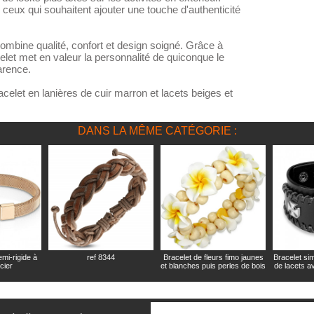
r ceux qui souhaitent ajouter une touche d'authenticité
ombine qualité, confort et design soigné. Grâce à
et met en valeur la personnalité de quiconque le
arence.
celet en lanières de cuir marron et lacets beiges et
DANS LA MÊME CATÉGORIE :
emi-rigide à
ref 8344
Bracelet de fleurs fimo jaunes
Bracelet sim
cier
et blanches puis perles de bois
de lacets av