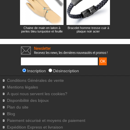
Chaine de main en laiton à
Bracelet homme tresse cuir à
perles bleu turquoise et feuille
plaque noir acier
Inscription
Désinscription
Conditions Générales de vente
Mentions légales
A quoi nous servent les cookies?
Disponibilité des bijoux
Plan du site
Blog
Paiement sécurisé et moyens de paiement
Expédition Express et livraison