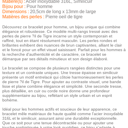
Matière(s) :
Acier inoxydable 316L, Similicuir
Bijou pour :
Pour homme
Dimensions :
20,5cm de long x 13mm de large
Matières des perles :
Pierre oeil de tigre
Découvrez ce bracelet pour homme, un bijou unique qui combine
élégance et robustesse. Ce modèle multi-rangs tressé avec des
perles de pierre ?il de Tigre incarne un style contemporain et
raffiné, tout en étant résolument masculin. Les perles rondes et
brillantes exhibent des nuances de brun captivantes, alliant le clair
et le foncé pour un effet visuel saisissant. Parfait pour les hommes à
la recherche d'authenticité et de caractère, ce bracelet se
démarque par ses détails minutieux et son design élaboré.
Le bracelet se compose de plusieurs rangées distinctes pour une
texture et un contraste uniques. Une tresse épaisse en similicuir
présente un motif entrelacé qui côtoie harmonieusement les perles
de pierre ?il de Tigre. Pour ajouter au contraste visuel, une bande
lisse et plane combine élégance et simplicité. Une seconde tresse,
plus détaillée, en cuir ou corde noire donne une profondeur
supplémentaire au bijou, reflétant un style urbain et un esprit
bohème.
Idéal pour les hommes actifs et soucieux de leur apparence, ce
bracelet mêle matériaux de haute qualité comme l'acier inoxydable
316L et le similicuir, assurant ainsi une durabilité exceptionnelle.
Que ce soit pour une tenue décontractée ou pour ajouter une
touche sophistiquée à votre look quotidien, ce bijou s'adapte à