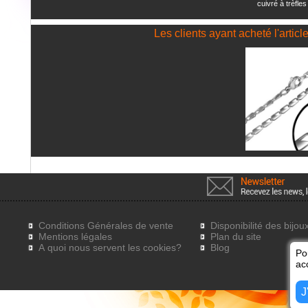
cuivré à trèfles
Les clients ayant acheté l'artic
Conditions Générales de vente
Disponibilité des bijou
Mentions légales
Plan du site
A quoi nous servent les cookies?
Blog
Po
acc
J