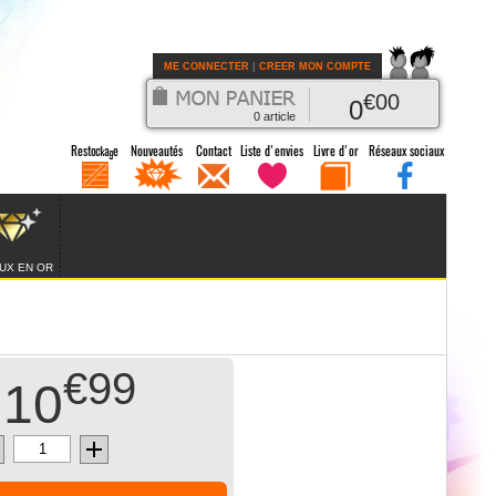
ME CONNECTER
|
CREER MON COMPTE
€
00
0
0
article
UX EN OR
€99
10