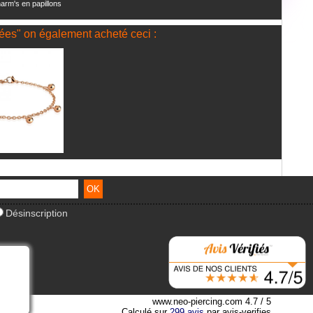
harm's en papillons
orées" on également acheté ceci :
Désinscription
www.neo-piercing.com
4.7
/
5
Calculé sur
299
avis
par
avis-verifies