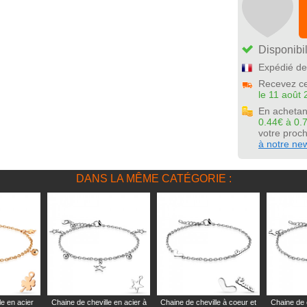
Disponibil
Expédié de
Recevez ce
le 11 août 
En achetan
0.44€ à 0.
votre pro
à notre new
DANS LA MÊME CATÉGORIE :
le en acier
Chaine de cheville en acier à
Chaine de cheville à coeur et
Chaine de c