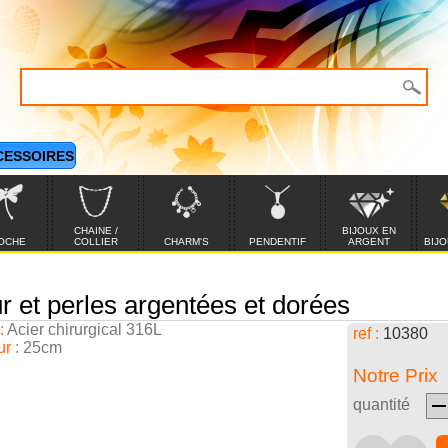
CESSOIRES
CHAINE /
BIJOUX EN
OCHE
COLLIER
CHARM'S
PENDENTIF
ARGENT
BIJO
r et perles argentées et dorées
:
Acier chirurgical 316L
ref :
10380
r :
25cm
Notre Prix
quantité