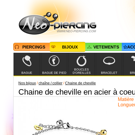
PIERCINGS
BIJOUX
VETEMENTS
AC
BOUCLES
BAGUE
BAGUE DE PIED
D'OREILLES
BRACELET
BR
Nos bijoux
/
chaîne / collier
/
Chaine de cheville
Chaine de cheville en acier à coeu
Matière 
Longueu