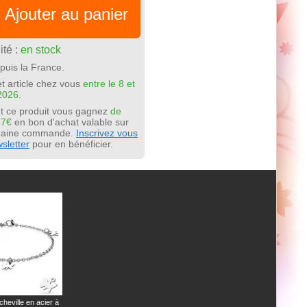
Ajouter au panier
ité :
en stock
puis la France.
t article chez vous
entre le 8 et
2026.
t ce produit vous gagnez
de
77€
en bon d'achat valable sur
chaine commande.
Inscrivez vous
sletter
pour en bénéficier.
heville en acier à