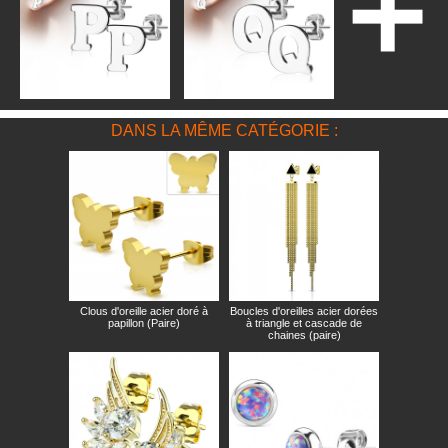
DANS LA MÊME CATÉGORIE :
Clous d'oreille acier doré à
Boucles d'oreilles acier dorées
papillon (Paire)
à triangle et cascade de
chaines (paire)