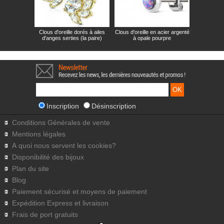
Clous d'oreille dorés à ailes
Clous d'oreille en acier argenté
d'anges serties (la paire)
à opale pourpre
Inscription
Désinscription
Conditions Générales de vente
Mentions légales
A quoi nous servent les cookies?
Disponibilité des bijoux
Plan du site
Blog
Paiement sécurisé et moyens de paiement
Expédition Express et livraison
Frais de port gratuits