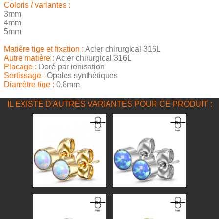
Coloris / variantes :
3mm
4mm
5mm
Matière tige et fixation :
Acier chirurgical 316L
Autre matière :
Acier chirurgical 316L
Placage :
Doré par ionisation
Sertissage :
Opales synthétiques
Diamètre tige :
0,8mm
IL EXISTE D'AUTRES VARIANTES POUR CE PRODUIT :