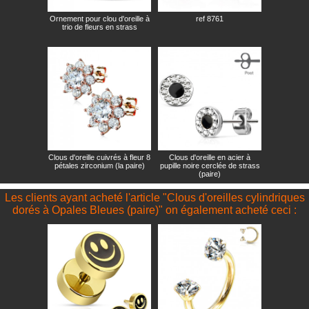
Ornement pour clou d'oreille à
ref 8761
trio de fleurs en strass
Clous d'oreille cuivrés à fleur 8
Clous d'oreille en acier à
pétales zirconium (la paire)
pupille noire cerclée de strass
(paire)
Les clients ayant acheté l'article "Clous d'oreilles cylindriques
dorés à Opales Bleues (paire)" on également acheté ceci :