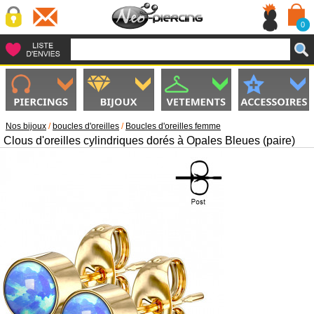
0
Nos bijoux
/
boucles d'oreilles
/
Boucles d'oreilles femme
Clous d'oreilles cylindriques dorés à Opales Bleues (paire)