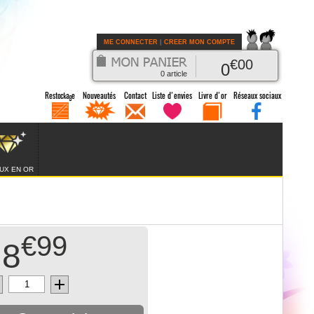
ME CONNECTER
|
CREER MON COMPTE
€
00
0
0
article
UX EN OR
€99
8