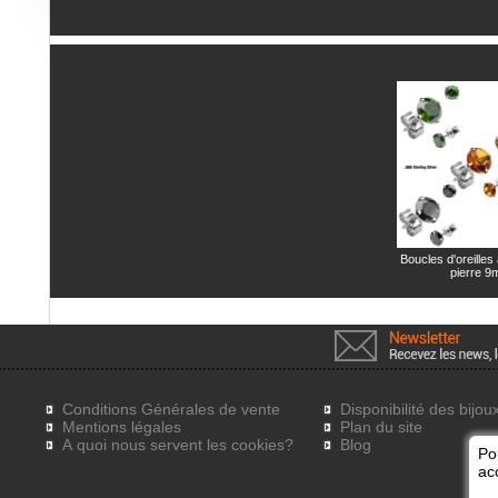
Boucles d'oreilles
pierre 
Conditions Générales de vente
Disponibilité des bijou
Mentions légales
Plan du site
A quoi nous servent les cookies?
Blog
Po
acc