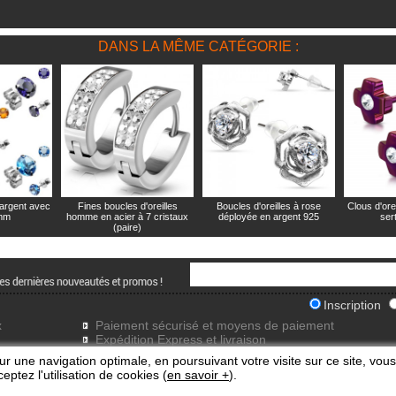
DANS LA MÊME CATÉGORIE :
 argent avec
Fines boucles d'oreilles
Boucles d'oreilles à rose
Clous d'orei
9mm
homme en acier à 7 cristaux
déployée en argent 925
sert
(paire)
Inscription
x
Paiement sécurisé et moyens de paiement
Expédition Express et livraison
Frais de port gratuits
ur une navigation optimale, en poursuivant votre visite sur ce site, vous
eptez l'utilisation de cookies (
en savoir +
).