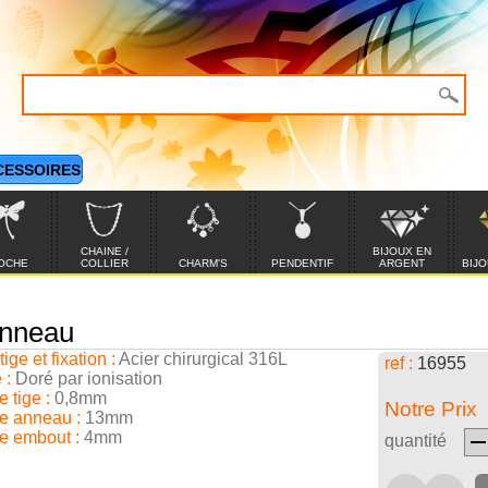
CESSOIRES
CHAINE /
BIJOUX EN
OCHE
COLLIER
CHARM'S
PENDENTIF
ARGENT
BIJO
anneau
ige et fixation :
Acier chirurgical 316L
ref :
16955
 :
Doré par ionisation
 tige :
0,8mm
Notre Prix
e anneau :
13mm
e embout :
4mm
quantité