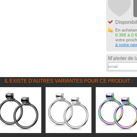
Disponibil
En achetan
0.36€ à 0.
votre pro
à notre new
M'alerter de l
IL EXISTE D'AUTRES VARIANTES POUR CE PRODUIT :