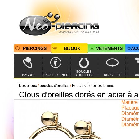
PIERCINGS
BIJOUX
VETEMENTS
AC
BOUCLES
BAGUE
BAGUE DE PIED
D'OREILLES
BRACELET
BR
Nos bijoux
/
boucles d'oreilles
/
Boucles d'oreilles femme
Clous d'oreilles dorés en acier à 
Matière t
Placage
Diamètre
Diamètr
Diamètr