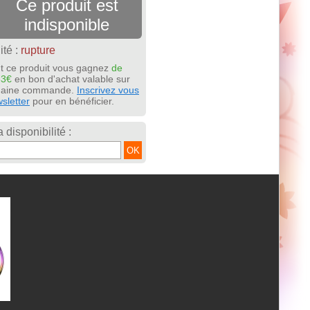
Ce produit est
indisponible
ité :
rupture
t ce produit vous gagnez
de
63€
en bon d'achat valable sur
chaine commande.
Inscrivez vous
sletter
pour en bénéficier.
a disponibilité :
OK