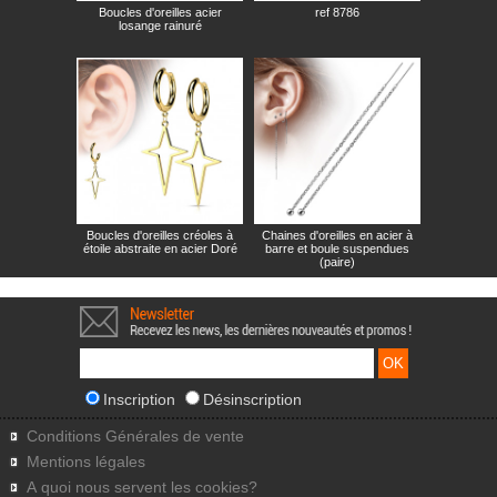
Boucles d'oreilles acier
ref 8786
losange rainuré
Boucles d'oreilles créoles à
Chaines d'oreilles en acier à
étoile abstraite en acier Doré
barre et boule suspendues
(paire)
Inscription
Désinscription
Conditions Générales de vente
Mentions légales
A quoi nous servent les cookies?