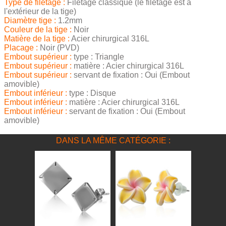
Type de filetage :
Filetage classique (le filetage est à
l'extérieur de la tige)
Diamètre tige :
1.2mm
Couleur de la tige :
Noir
Matière de la tige :
Acier chirurgical 316L
Placage :
Noir (PVD)
Embout supérieur :
type : Triangle
Embout supérieur :
matière : Acier chirurgical 316L
Embout supérieur :
servant de fixation : Oui (Embout
amovible)
Embout inférieur :
type : Disque
Embout inférieur :
matière : Acier chirurgical 316L
Embout inférieur :
servant de fixation : Oui (Embout
amovible)
DANS LA MÊME CATÉGORIE :