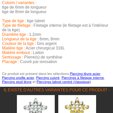
Coloris / variantes :
tige de 6mm de longueur
tige de 8mm de longueur
Type de tige :
tige labret
Type de filetage :
Filetage interne (le filetage est à l'intérieur
de la tige)
Diamètre tige :
1.2mm
Longueur de la tige :
6mm, 8mm
Couleur de la tige :
Gris argent
Matière tige :
Acier chirurgical 316L
Matière embout :
Laiton
Sertissage :
Pierre(s) de synthèse
Placage :
Cuivré par ionisation
Ce produit est présent dans les sélections
Piercing lèvre acier
,
Piercing oreille acier
,
Piercing cuivré
,
Piercings à filetage interne
,
Piercing stud lèvre
et
Piercings labret centré (classique)
.
IL EXISTE D'AUTRES VARIANTES POUR CE PRODUIT :