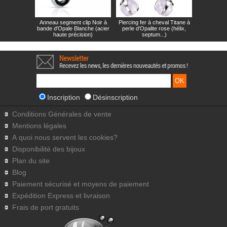
Anneau segment clip Noir à
Piercing fer à cheval Titane à
bande d'Opale Blanche (acier
perle d'Opalite rose (hélix,
haute précision)
septum...)
Inscription
Désinscription
Conditions Générales de vente
Mentions légales
A quoi nous servent les cookies?
Disponibilité des bijoux
Plan du site
Blog
Paiement sécurisé et moyens de paiement
Expédition Express et livraison
Frais de port gratuits