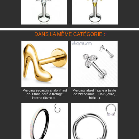
DANS LA MÊME CATÉGORIE :
Piercing escarpin à talon haut
Piercing labret Titane à trinité
en Titane doré à filetage
de zirconiums - Clair (lèvre,
interne (lèvre e...
hélix...)