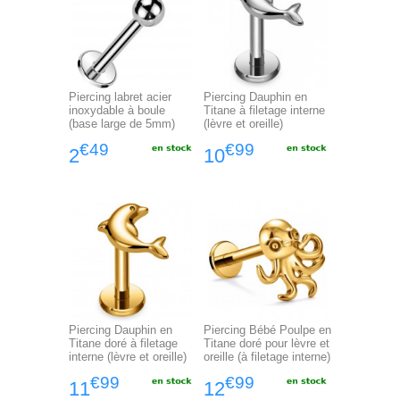
Piercing labret acier
Piercing Dauphin en
inoxydable à boule
Titane à filetage interne
(base large de 5mm)
(lèvre et oreille)
€49
€99
2
10
Piercing Dauphin en
Piercing Bébé Poulpe en
Titane doré à filetage
Titane doré pour lèvre et
interne (lèvre et oreille)
oreille (à filetage interne)
€99
€99
11
12