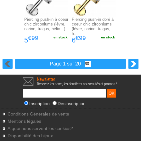
Piercing push-in à coeur
Piercing push-in doré à
chic zirconiums (lèvre,
coeur chic zirconiums
narine, tragus, hélix...)
(lèvre, narine, tragus,
h...
€99
€99
5
6
Page 1 sur 20
Inscription
Désinscription
Conditions Générales de vente
Mentions légales
A quoi nous servent les cookies?
Disponibilité des bijoux