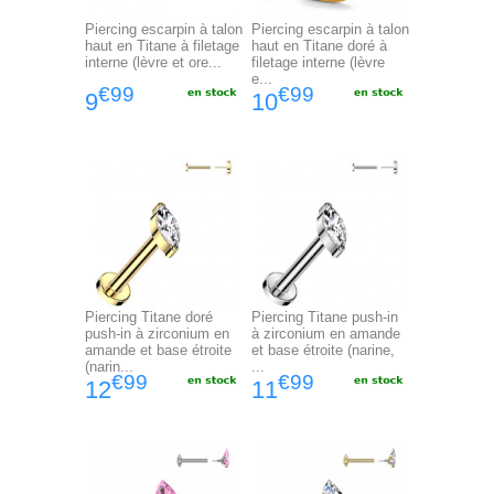
Piercing escarpin à talon
Piercing escarpin à talon
haut en Titane à filetage
haut en Titane doré à
interne (lèvre et ore...
filetage interne (lèvre
e...
€99
€99
9
10
Piercing Titane doré
Piercing Titane push-in
push-in à zirconium en
à zirconium en amande
amande et base étroite
et base étroite (narine,
(narin...
...
€99
€99
12
11