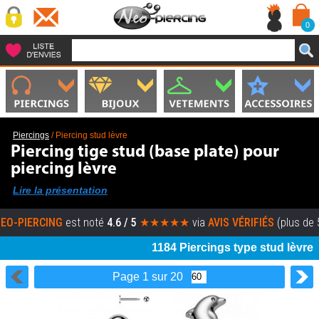
0
Piercings
/
Piercing stud lèvre
Piercing tige stud (base plate) pour
piercing lèvre
Lire la présentation
RCING
est noté
4.6 / 5
★★★★★
via
AVIS VÉRIFIÉS
(plus de 5000 av
1184 Piercings type stud lèvre
Page 1 sur 20