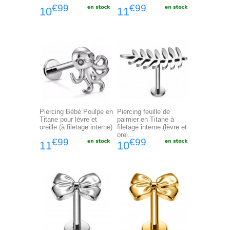
€99
€99
10
11
Piercing Bébé Poulpe en
Piercing feuille de
Titane pour lèvre et
palmier en Titane à
oreille (à filetage interne)
filetage interne (lèvre et
orei...
€99
€99
11
10