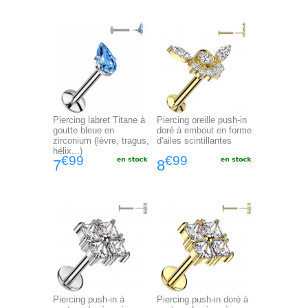
Piercing labret Titane à
Piercing oreille push-in
goutte bleue en
doré à embout en forme
zirconium (lèvre, tragus,
d'ailes scintillantes
hélix...)
€99
€99
7
8
Piercing push-in à
Piercing push-in doré à