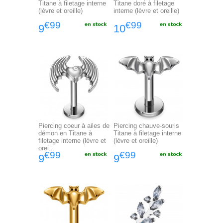
Titane à filetage interne
Titane doré à filetage
(lèvre et oreille)
interne (lèvre et oreille)
€99
€99
9
10
Piercing coeur à ailes de
Piercing chauve-souris
démon en Titane à
Titane à filetage interne
filetage interne (lèvre et
(lèvre et oreille)
orei...
€99
€99
9
9