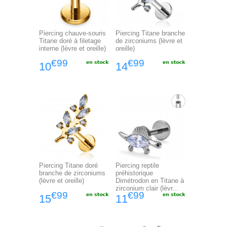
Piercing chauve-souris
Piercing Titane branche
Titane doré à filetage
de zirconiums (lèvre et
interne (lèvre et oreille)
oreille)
€99
€99
10
14
Piercing Titane doré
Piercing reptile
branche de zirconiums
préhistorique
(lèvre et oreille)
Dimétrodon en Titane à
zirconium clair (lèvr...
€99
€99
15
11