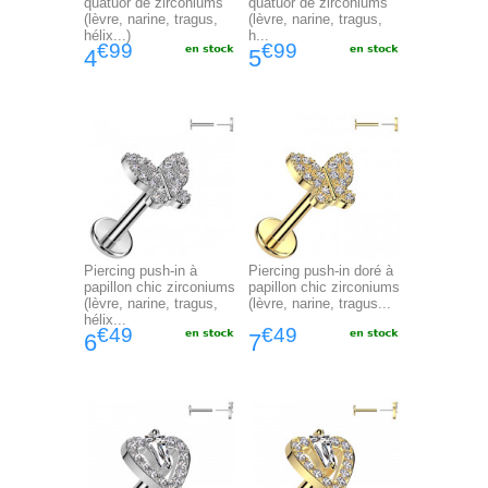
quatuor de zirconiums
quatuor de zirconiums
(lèvre, narine, tragus,
(lèvre, narine, tragus,
hélix...)
h...
€99
€99
4
5
Piercing push-in à
Piercing push-in doré à
papillon chic zirconiums
papillon chic zirconiums
(lèvre, narine, tragus,
(lèvre, narine, tragus...
hélix...
€49
€49
6
7