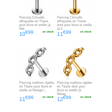
Piercing Citrouille
Piercing Citrouille
effrayante en Titane
effrayante en Titane
pour lèvre et oreille (à
doré pour lèvre et oreille
filet...
(à fi...
€99
€99
10
11
Piercing maillons rigides
Piercing maillons rigides
en Titane pour lèvre et
en Titane doré pour
oreille (à filetage i...
lèvre et oreille (à
filetag...
€99
€99
11
12