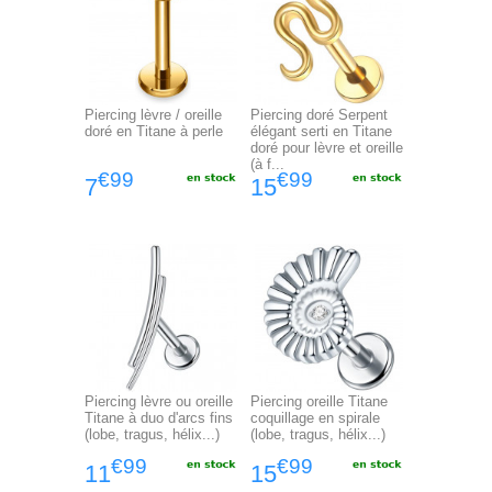
Piercing lèvre / oreille
Piercing doré Serpent
doré en Titane à perle
élégant serti en Titane
doré pour lèvre et oreille
(à f...
€99
€99
7
15
Piercing lèvre ou oreille
Piercing oreille Titane
Titane à duo d'arcs fins
coquillage en spirale
(lobe, tragus, hélix...)
(lobe, tragus, hélix...)
€99
€99
11
15