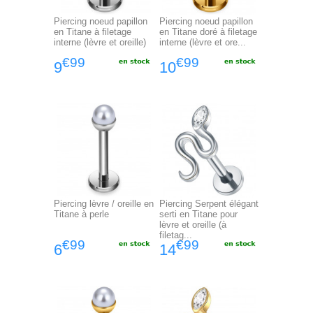
Piercing noeud papillon
Piercing noeud papillon
en Titane à filetage
en Titane doré à filetage
interne (lèvre et oreille)
interne (lèvre et ore...
€99
€99
9
10
Piercing lèvre / oreille en
Piercing Serpent élégant
Titane à perle
serti en Titane pour
lèvre et oreille (à
filetag...
€99
€99
6
14