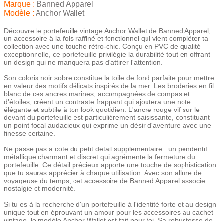
Marque :
Banned Apparel
Modèle :
Anchor Wallet
Découvre le portefeuille vintage Anchor Wallet de Banned Apparel,
un accessoire à la fois raffiné et fonctionnel qui vient compléter ta
collection avec une touche rétro-chic. Conçu en PVC de qualité
exceptionnelle, ce portefeuille privilégie la durabilité tout en offrant
un design qui ne manquera pas d'attirer l'attention.
Son coloris noir sobre constitue la toile de fond parfaite pour mettre
en valeur des motifs délicats inspirés de la mer. Les broderies en fil
blanc de ces ancres marines, accompagnées de compas et
d'étoiles, créent un contraste frappant qui ajoutera une note
élégante et subtile à ton look quotidien. L'ancre rouge vif sur le
devant du portefeuille est particulièrement saisissante, constituant
un point focal audacieux qui exprime un désir d'aventure avec une
finesse certaine.
Ne passe pas à côté du petit détail supplémentaire : un pendentif
métallique charmant et discret qui agrémente la fermeture du
portefeuille. Ce détail précieux apporte une touche de sophistication
que tu sauras apprécier à chaque utilisation. Avec son allure de
voyageuse du temps, cet accessoire de Banned Apparel associe
nostalgie et modernité.
Si tu es à la recherche d'un portefeuille à l'identité forte et au design
unique tout en éprouvant un amour pour les accessoires au cachet
vintage, le modèle Anchor Wallet est fait pour toi. Sa robustesse de