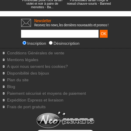
Portefeuille punk-rock tartan
Portefeuilles tartan rouge à
violet et noir à paire de
noeud chauve-souris - Banned
menottes - Ba...
Inscription
Désinscription
Conditions Générales de vente
Mentions légales
A quoi nous servent les cookies?
Disponibilité des bijoux
Plan du site
Blog
Paiement sécurisé et moyens de paiement
Expédition Express et livraison
Frais de port gratuits