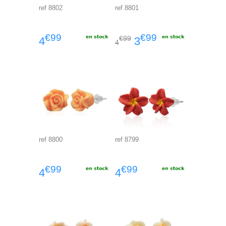
ref 8802
ref 8801
€99
€99
€99
4
3
4
ref 8800
ref 8799
€99
€99
4
4