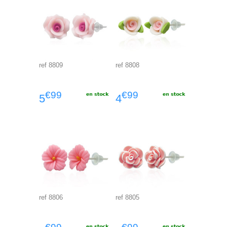
ref 8809
ref 8808
€99
€99
5
4
ref 8806
ref 8805