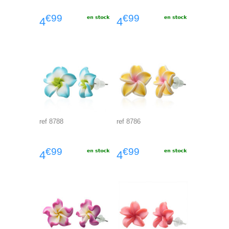
€99
€99
4
4
ref 8788
ref 8786
€99
€99
4
4