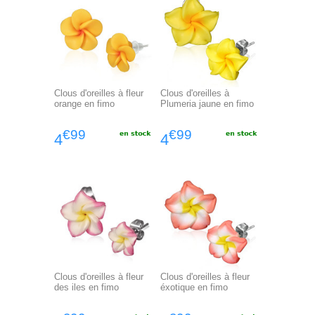
Clous d'oreilles à fleur
Clous d'oreilles à
orange en fimo
Plumeria jaune en fimo
€99
€99
4
4
Clous d'oreilles à fleur
Clous d'oreilles à fleur
des iles en fimo
éxotique en fimo