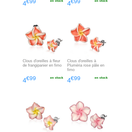
€99
€99
4
4
Clous d'oreilles à fleur
Clous d'oreilles à
de frangipanier en fimo
Pluméria rose pâle en
fimo
€99
€99
4
4