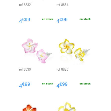
ref 8832
ref 8831
€99
€99
4
4
ref 8830
ref 8828
€99
€99
4
4