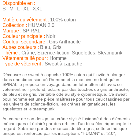
Disponible en :
S M L XL XXL
Matière du vêtement :
100% coton
Collection :
HUMAN 2.0
Marque :
SPIRAL
Couleur principale :
Noir
Couleur secondaire :
Gris Anthracite
Autres couleurs :
Bleu, Gris
Thème :
Crâne, Science-fiction, Squelettes, Steampunk
Vêtement taillé pour :
Homme
Type de vêtement :
Sweat à capuche
Découvre ce sweat à capuche 100% coton qui t'invite à plonger
dans une dimension où l'homme et la machine ne font qu'un.
SPIRAL te propose un voyage dans un futur alternatif avec ce
vêtement noir profond, éclairé par des touches de gris anthracite,
de bleu et de gris, véritable ode au style cybernétique. Ce sweat
pour homme est une pièce maîtresse pour tous ceux fascinés par
les univers de science-fiction, les crânes énigmatiques, les
squelettes et le steampunk.
Au coeur de son design, un crâne stylisé fusionné à des éléments
mécaniques et éclairé par des orbites d'un bleu électrique capte le
regard. Sublimée par des nuances de bleu-gris, cette esthétique
unique est renforcée par les inscriptions "HUMAN" et "2.0",