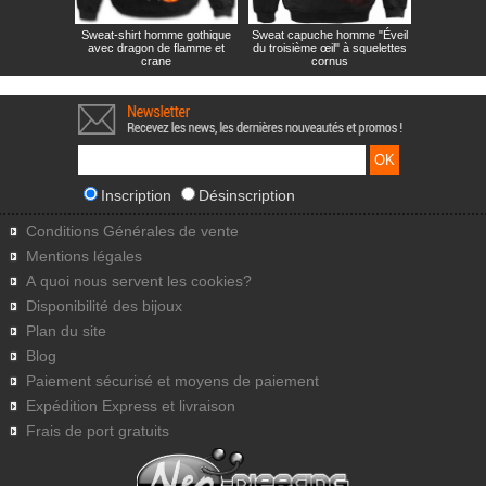
Sweat-shirt homme gothique
Sweat capuche homme "Éveil
avec dragon de flamme et
du troisième œil" à squelettes
crane
cornus
Inscription
Désinscription
Conditions Générales de vente
Mentions légales
A quoi nous servent les cookies?
Disponibilité des bijoux
Plan du site
Blog
Paiement sécurisé et moyens de paiement
Expédition Express et livraison
Frais de port gratuits