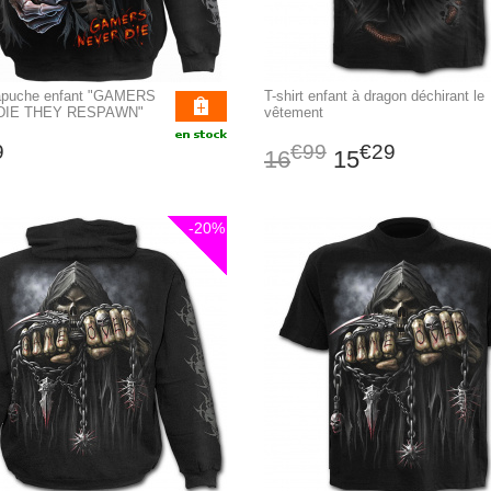
apuche enfant "GAMERS
T-shirt enfant à dragon déchirant le
DIE THEY RESPAWN"
vêtement
9
€99
€29
16
15
-20%