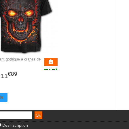
fant gothique à cranes de
€89
11
te
Désinscription