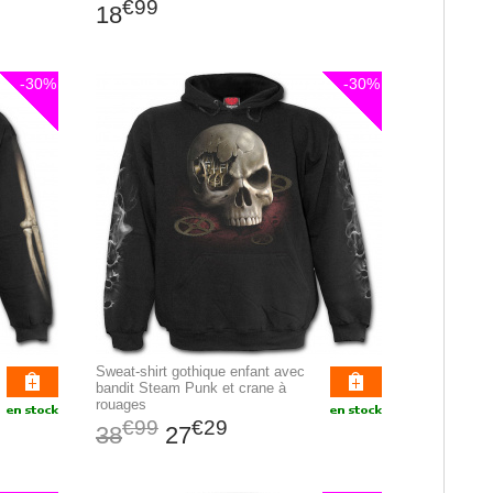
€99
18
-30%
-30%
Sweat-shirt gothique enfant avec
bandit Steam Punk et crane à
rouages
€99
€29
38
27