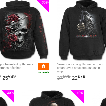
-30%
puche enfant gothique à
Sweat capuche gothique noir pour
 cranes déchirés
enfant avec squelette assassin
ninja
9
€89
€99
€79
25
37
22
-30%
-40%