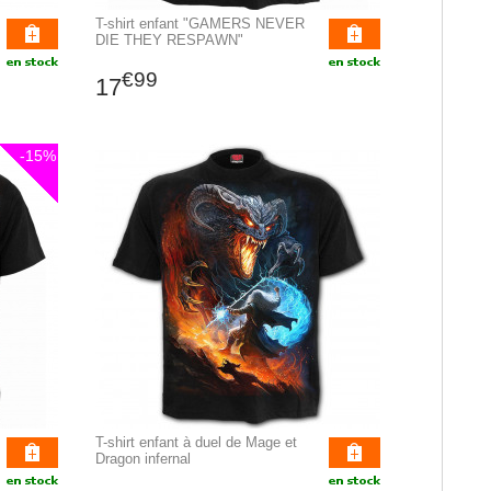
T-shirt enfant "GAMERS NEVER
DIE THEY RESPAWN"
€99
17
-15%
T-shirt enfant à duel de Mage et
Dragon infernal