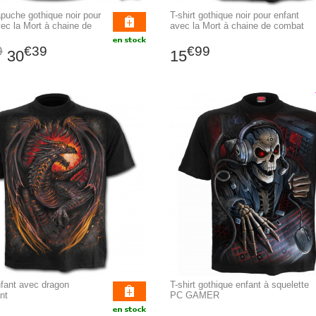
puche gothique noir pour
T-shirt gothique noir pour enfant
vec la Mort à chaine de
avec la Mort à chaine de combat
9
€39
€99
30
15
nfant avec dragon
T-shirt gothique enfant à squelette
nt
PC GAMER