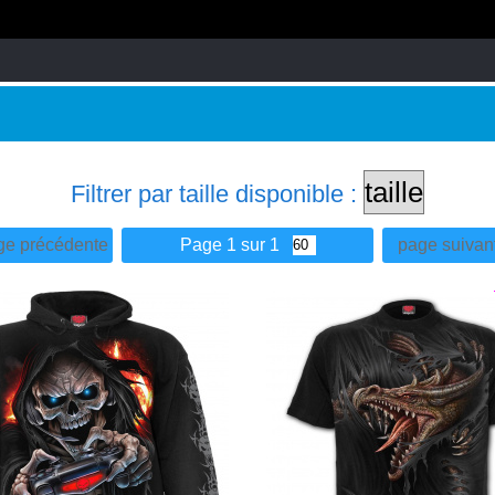
NE
Filtrer par taille disponible :
ge précédente
Page 1 sur 1
page suivan