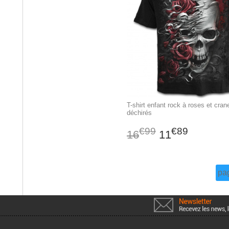
T-shirt enfant rock à roses et cran
déchirés
€99
€89
16
11
pa