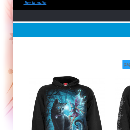
...
lire la suite
pa