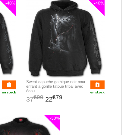
-40%
-40%
Sweat capuche gothique noir pour
enfant à gorille tatoué tribal avec
écou...
€99
€79
37
22
-30%