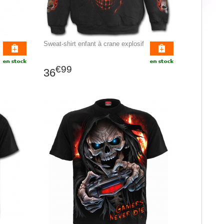
Sweat-shirt enfant à crane explosif
€99
36