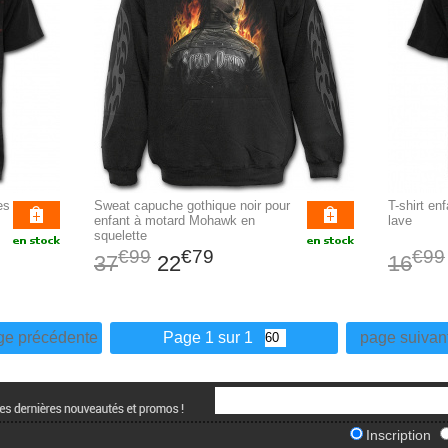
es
Sweat capuche gothique noir pour
T-shirt en
enfant à motard Mohawk en
lave
squelette
€99
€79
€99
37
22
16
ge précédente
Page 1 sur 1
page suivan
Inscription