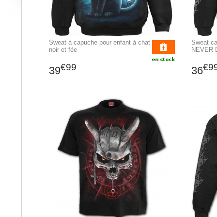
Sweat à capuche pour enfant à chat
Sweat c
noir et fée
NEVER 
€99
€9
39
36