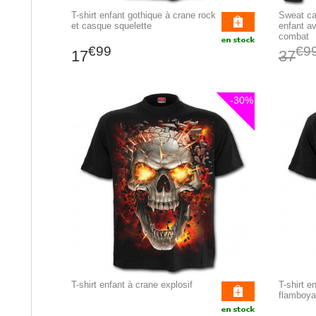
T-shirt enfant gothique à crane rock
Sweat ca
et casque squelette
enfant a
combat
€99
€9
17
37
-30%
T-shirt enfant à crane explosif
T-shirt e
flamboya