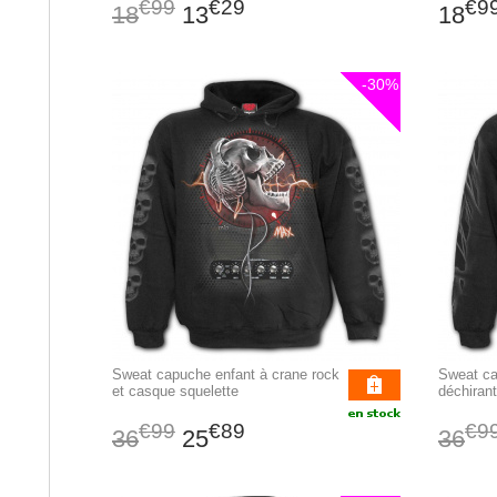
€99
€29
€9
18
13
18
-30%
Sweat capuche enfant à crane rock
Sweat ca
et casque squelette
déchiran
€99
€89
€9
36
25
36