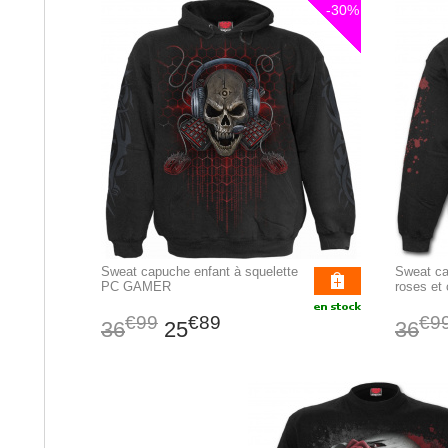
-30%
Sweat capuche enfant à squelette
Sweat ca
PC GAMER
roses et
€99
€89
€9
36
25
36