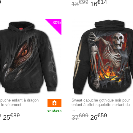
9
€99
€14
18
16
-30%
puche enfant à dragon
Sweat capuche gothique noir pour
t le vêtement
enfant à effet squelette sortant du
...
9
€89
€99
€59
25
37
26