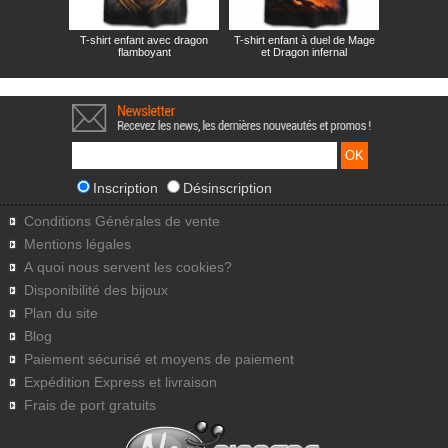
T-shirt enfant avec dragon
T-shirt enfant à duel de Mage
flamboyant
et Dragon infernal
Inscription
Désinscription
Conditions Générales de vente
Mentions légales
A quoi nous servent les cookies?
Disponibilité des bijoux
Plan du site
Blog
Paiement sécurisé et moyens de paiement
Expédition Express et livraison
Frais de port gratuits