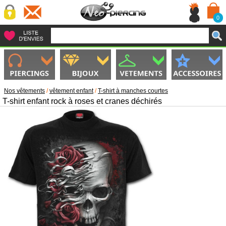
0
Nos vêtements
/
vêtement enfant
/
T-shirt à manches courtes
T-shirt enfant rock à roses et cranes déchirés