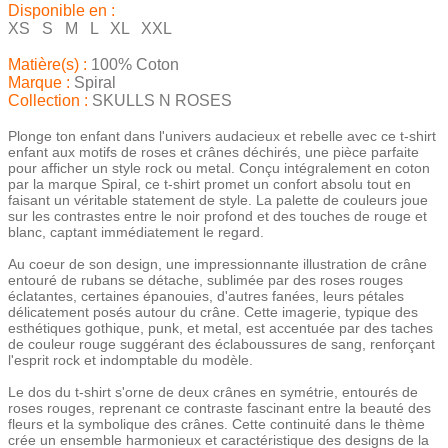
Disponible en :
XS S M L XL XXL
Matière(s) :
100% Coton
Marque :
Spiral
Collection :
SKULLS N ROSES
Plonge ton enfant dans l'univers audacieux et rebelle avec ce t-shirt
enfant aux motifs de roses et crânes déchirés, une pièce parfaite
pour afficher un style rock ou metal. Conçu intégralement en coton
par la marque Spiral, ce t-shirt promet un confort absolu tout en
faisant un véritable statement de style. La palette de couleurs joue
sur les contrastes entre le noir profond et des touches de rouge et
blanc, captant immédiatement le regard.
Au coeur de son design, une impressionnante illustration de crâne
entouré de rubans se détache, sublimée par des roses rouges
éclatantes, certaines épanouies, d'autres fanées, leurs pétales
délicatement posés autour du crâne. Cette imagerie, typique des
esthétiques gothique, punk, et metal, est accentuée par des taches
de couleur rouge suggérant des éclaboussures de sang, renforçant
l'esprit rock et indomptable du modèle.
Le dos du t-shirt s'orne de deux crânes en symétrie, entourés de
roses rouges, reprenant ce contraste fascinant entre la beauté des
fleurs et la symbolique des crânes. Cette continuité dans le thème
crée un ensemble harmonieux et caractéristique des designs de la