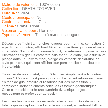
Matière du vêtement :
100% coton
Collection :
DEATH FOREVER
Marque :
SPIRAL
Couleur principale :
Noir
Couleur secondaire :
Gris
Thème :
Crâne, Tribal
Vêtement taillé pour :
Homme
Type de vêtement :
T-shirt à manches longues
Découvre ce T-shirt à manches longues pour homme, confectionné
à partir de pur coton, affichant fièrement une âme gothique et métal
indéniable. Noir profond comme la nuit, ce vêtement impose par ses
illustrations en gris un caractère saisissant. Le crâne, majestueux et
plongé dans un univers tribal, s'érige en véritable déclaration de
style pour ceux qui osent afficher leur personnalité audacieuse et
inébranlable.
Tu es fan de rock, métal, ou tu t'identifies simplement à la contre-
culture ? Ce design est pensé pour toi. Le devant arbore un crâne
en tons de gris, entouré et rehaussé par des motifs tribaux
complexes mêlant éléments celtiques et formes géométriques.
Cette composition crée une symétrie dynamique, injectant
mouvement et profondeur au design.
Les manches ne sont pas en reste, elles aussi ornées de motifs
tribaux qui se déploient de l'épaule au poignet, accentuant l'allure