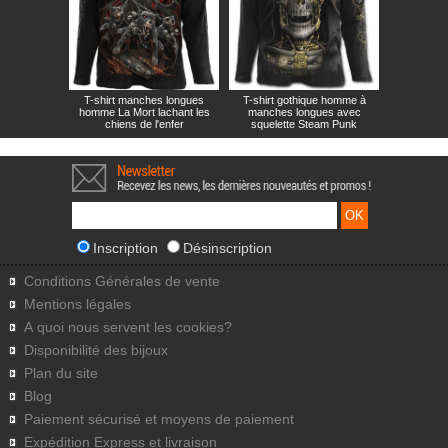
T-shirt manches longues
T-shirt gothique homme à
homme La Mort lachant les
manches longues avec
chiens de l'enfer
squelette Steam Punk
Inscription
Désinscription
Conditions Générales de vente
Mentions légales
A quoi nous servent les cookies?
Disponibilité des bijoux
Plan du site
Blog
Paiement sécurisé et moyens de paiement
Expédition Express et livraison