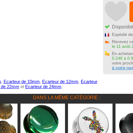
Disponibil
Expédié de
Recevez ce
le 11 août 
En achetan
0.24€ à 0.
votre pro
à notre new
m
,
Ecarteur de 10mm
,
Ecarteur de 12mm
,
Ecarteur
r de 22mm
et
Ecarteur de 24mm
.
DANS LA MÊME CATÉGORIE :