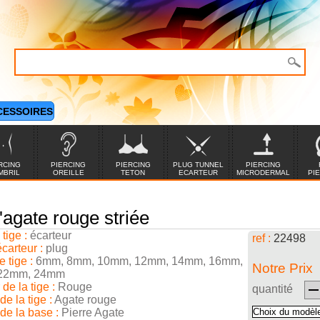
CESSOIRES
RCING
PIERCING
PIERCING
PLUG TUNNEL
PIERCING
MBRIL
OREILLE
TETON
ECARTEUR
MICRODERMAL
PI
'agate rouge striée
tige :
écarteur
ref :
22498
carteur :
plug
 tige :
6mm, 8mm, 10mm, 12mm, 14mm, 16mm,
Notre Prix
22mm, 24mm
de la tige :
Rouge
quantité
de la tige :
Agate rouge
de la base :
Pierre Agate