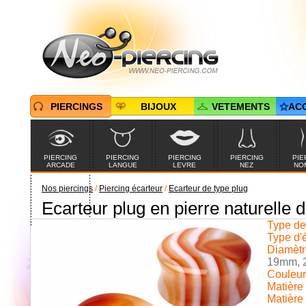
PIERCINGS
BIJOUX
VETEMENTS
AC
PIERCING
PIERCING
PIERCING
PIERCING
PIE
ARCADE
LANGUE
LEVRE
NEZ
NO
Nos piercings
/
Piercing écarteur
/
Ecarteur de type plug
Ecarteur plug en pierre naturelle d
PIERCINGS EN
PROMOTION
Type de 
Type d'é
Diamètre
19mm, 
Couleur 
Matière 
Matière 