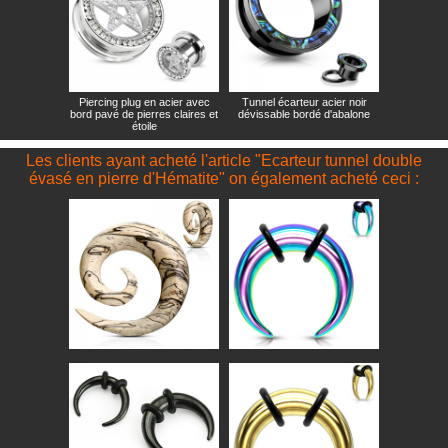
Piercing plug en acier avec
Tunnel écarteur acier noir
bord pavé de pierres claires et
dévissable bordé d'abalone
étoile
Les clients ayant acheté l'article "Ecarteur tunnel double
évasé en pierre d'Hématite" on également acheté ceci :