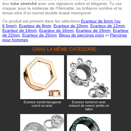
leur
lobe stretché
avec une signature sobre et élégante. Tu vas
craquer pour la noblesse de l'Hématite, sa brillance sombre et la
tenue sûre d'un tunnel double évasé intemporel.
Ce produit est présent dans les sélections
Ecarteur de 6mm (ou
6,5mm)
,
Ecarteur de 8mm
,
Ecarteur de 10mm
,
Ecarteur de 12mm
,
Ecarteur de 14mm
,
Ecarteur de 16mm
,
Ecarteur de 19mm
,
Ecarteur
de 22mm
,
Ecarteur de 25mm
,
Bijoux de piercings noirs
et
Piercings
pour hommes
.
DANS LA MÊME CATÉGORIE :
Ecarteur tunnel hexagonal
Ecarteur tunnel en acier
cuivré en acier
entouré de coeurs perlés en
laiton