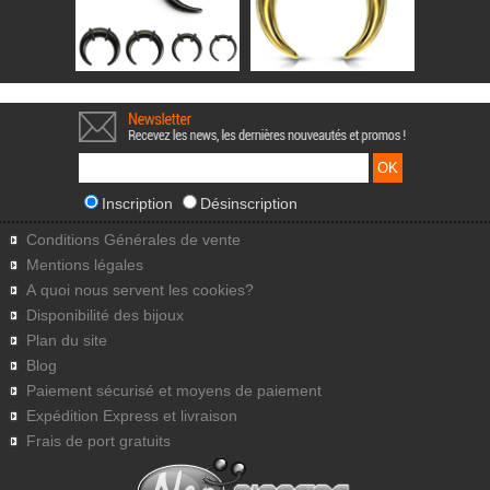
Inscription
Désinscription
Conditions Générales de vente
Mentions légales
A quoi nous servent les cookies?
Disponibilité des bijoux
Plan du site
Blog
Paiement sécurisé et moyens de paiement
Expédition Express et livraison
Frais de port gratuits