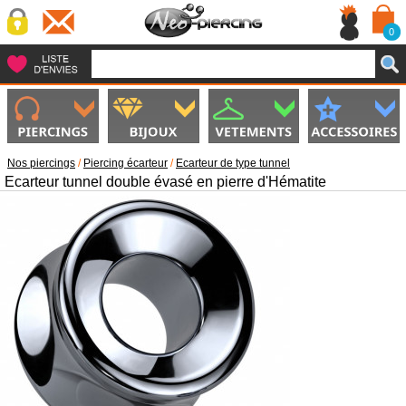
0
Nos piercings
/
Piercing écarteur
/
Ecarteur de type tunnel
Ecarteur tunnel double évasé en pierre d'Hématite