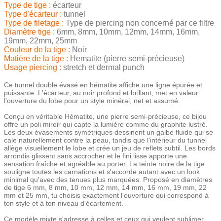
Type de tige :
écarteur
Type d'écarteur :
tunnel
Type de filetage :
Type de piercing non concerné par ce filtre
Diamètre tige :
6mm, 8mm, 10mm, 12mm, 14mm, 16mm,
19mm, 22mm, 25mm
Couleur de la tige :
Noir
Matière de la tige :
Hematite (pierre semi-précieuse)
Usage piercing :
stretch et dermal punch
Ce tunnel double évasé en hématite affiche une ligne épurée et
puissante. L'écarteur, au noir profond et brillant, met en valeur
l'ouverture du lobe pour un style minéral, net et assumé.
Conçu en véritable Hématite, une pierre semi-précieuse, ce bijou
offre un poli miroir qui capte la lumière comme du graphite lustré.
Les deux évasements symétriques dessinent un galbe fluide qui se
cale naturellement contre la peau, tandis que l'intérieur du tunnel
allège visuellement le lobe et crée un jeu de reflets subtil. Les bords
arrondis glissent sans accrocher et le fini lisse apporte une
sensation fraîche et agréable au porter. La teinte noire de la tige
souligne toutes les carnations et s'accorde autant avec un look
minimal qu'avec des tenues plus marquées. Proposé en diamètres
de tige 6 mm, 8 mm, 10 mm, 12 mm, 14 mm, 16 mm, 19 mm, 22
mm et 25 mm, tu choisis exactement l'ouverture qui correspond à
ton style et à ton niveau d'écartement.
Ce modèle mixte s'adresse à celles et ceux qui veulent sublimer