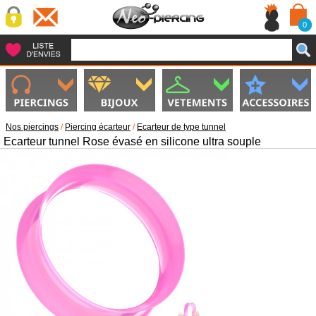
0
Nos piercings
/
Piercing écarteur
/
Ecarteur de type tunnel
Ecarteur tunnel Rose évasé en silicone ultra souple