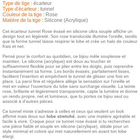
Type de tige :
écarteur
Type d'écarteur :
tunnel
Couleur de la tige :
Rose
Matière de la tige :
Silicone (Acrylique)
Cet écarteur tunnel Rose évasé en silicone ultra souple affiche un
design tout en légèreté. Son rose translucide illumine l'oreille, tandis
que la forme tunnel laisse respirer le lobe et crée un halo de couleur
frais et net.
Pensé pour le confort au quotidien, ce bijou mêle souplesse et
maintien. Le silicone (acrylique) est doux au toucher et
suffisamment flexible pour se plier entre les doigts, puis reprendre
instantanément sa forme. Les bords évasés, parfaitement lisses,
facilitent l'insertion et empêchent le tunnel de glisser une fois en
place. La paroi fine et régulière allège la sensation sur l'oreille et
met en valeur l'ouverture du lobe sans surcharge visuelle. La teinte
rose, brillante et légèrement transparente, capte la lumière et donne
un rendu propre, net et lumineux, que tu portes ce bijou seul ou
associé à d'autres pièces.
Ce tunnel mixte s'adresse à celles et ceux qui veulent un look
affirmé mais doux sur
lobe stretché
, avec une matière agréable et
facile à vivre. Craque pour ce tunnel rose évasé si tu recherches
une pièce fiable et souple en silicone (acrylique), idéale pour un
style minimal et coloré qui met naturellement en avant ton lobe
élargi.