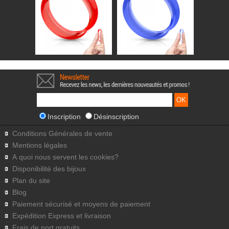
Inscription
Désinscription
Conditions Générales de vente
Mentions légales
A quoi nous servent les cookies?
Disponibilité des bijoux
Plan du site
Blog
Paiement sécurisé et moyens de paiement
Expédition Express et livraison
Frais de port gratuits