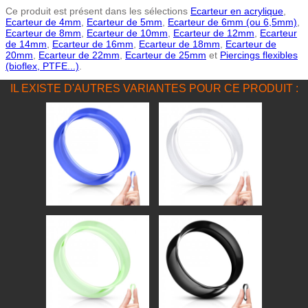
Ce produit est présent dans les sélections
Ecarteur en acrylique
,
Ecarteur de 4mm
,
Ecarteur de 5mm
,
Ecarteur de 6mm (ou 6,5mm)
,
Ecarteur de 8mm
,
Ecarteur de 10mm
,
Ecarteur de 12mm
,
Ecarteur
de 14mm
,
Ecarteur de 16mm
,
Ecarteur de 18mm
,
Ecarteur de
20mm
,
Ecarteur de 22mm
,
Ecarteur de 25mm
et
Piercings flexibles
(bioflex, PTFE...)
.
IL EXISTE D'AUTRES VARIANTES POUR CE PRODUIT :