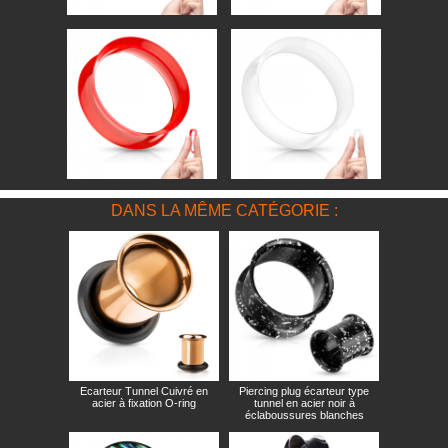
DANS LA MÊME CATÉGORIE :
Ecarteur Tunnel Cuivré en
Piercing plug écarteur type
acier à fixation O-ring
tunnel en acier noir à
éclaboussures blanches