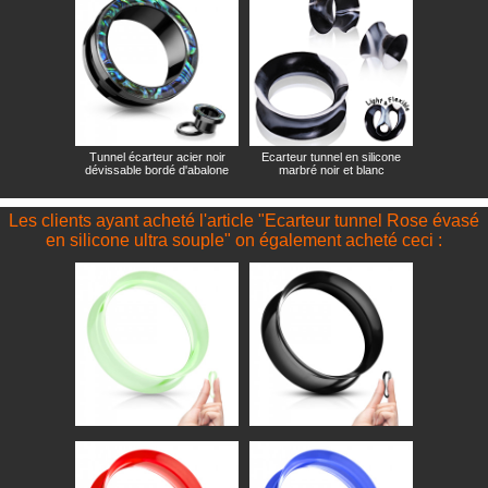
Tunnel écarteur acier noir
Ecarteur tunnel en silicone
dévissable bordé d'abalone
marbré noir et blanc
Les clients ayant acheté l'article "Ecarteur tunnel Rose évasé
en silicone ultra souple" on également acheté ceci :