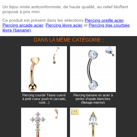
Un bijou mixte anticonformiste, de haute qualité, au relief bluffant
proposé à prix mini.
Ce produit est présent dans les sélections
Piercing oreille acier
,
Piercing arcade acier
,
Piercing lèvre acier
et
Piercing tige courbée
lèvre (banane)
.
DANS LA MÊME CATÉGORIE :
Piercing courbé Titane cuivré
Piercing banane en acier à
à petit coeur push-in (arcade,
perles d'opale blanches
rook...)
(filetage interne)