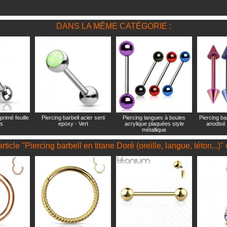
DANS LA MÊME CATÉGORIE :
primé feuille
Piercing barbell acier serti
Piercing langues à boules
Piercing bar
is
epoxy - Vert
acrylique plaquées style
anodisé 
métallique
article "Piercing barbell en titane Doré (oreille, langue, téton...)