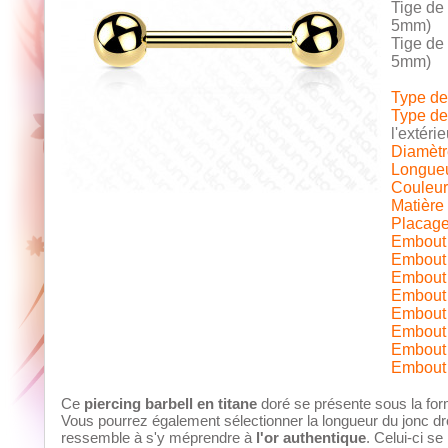
Tige de
5mm)
Tige de
5mm)
Type de 
Type de 
l'extérie
Diamètre
Longueur
Couleur 
Matière 
Placage
Embout 
Embout 
Embout 
Embout 
Embout i
Embout i
Embout i
Embout i
Ce
piercing barbell en titane
doré se présente sous la for
Vous pourrez également sélectionner la longueur du jonc dr
ressemble à s'y méprendre à
l'or authentique
. Celui-ci se 