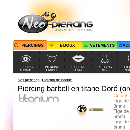
PIERCINGS
BIJOUX
VETEMENTS
AC
PIERCING
PIERCING
PIERCING
PIERCING
PIE
ARCADE
LANGUE
LEVRE
NEZ
NO
Nos piercings
/
Piercing de langue
Piercing barbell en titane Doré (ore
PIERCINGS EN
PROMOTION
Coloris 
Tige de
3mm)
Tige de
5mm)
Tige de
5mm)