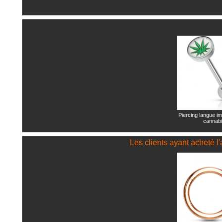
Piercing langue im
cannab
Les clients ayant acheté l'