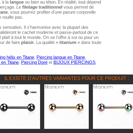
, à la
langue
ou bien au téton. En réalité, tout dépend
 perçage. Le
filetage traditionnel
vous permet de
tane
, vous pourrez profiter d'une parure corporelle
 rouille pas.
rs sensation. Il s'harmonise avec la plupart des
lideront le cachet moderne et passe-partout de ce
l plaît à tout le monde. On se l'offre à soi ou pour un
ur de faire
plaisir
. La qualité
« titanium »
dans toute
ing hélix en Titane
,
Piercing langue en Titane
,
 en Titane
,
Piercing Doré
et
BIJOUX PIERCINGS
IL EXISTE D'AUTRES VARIANTES POUR CE PRODUIT :