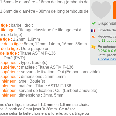
 1,6mm de diamètre - 16mm de long (embouts de
 1,6mm de diamètre - 38mm de long (embouts de
Disponibil
tige :
barbell droit
filetage :
Filetage classique (le filetage est à
Expédié de
ur de la tige)
Recevez ce
 tige :
1.2mm, 1.6mm
le 11 août 
 de la tige :
8mm, 12mm, 14mm, 16mm, 38mm
En achetan
de la tige :
Doré plaqué or
0.28€ à 0.
de la tige :
Titane ASTM F-136
votre pro
 :
Doré (PVD)
à notre new
supérieur :
type : Boule(s)
supérieur :
matière : Titane ASTM F-136
supérieur :
servant de fixation : Oui (Embout amovible)
supérieur :
dimensions : 3mm, 5mm
nférieur :
type : Boule(s)
nférieur :
matière : Titane ASTM F-136
nférieur :
servant de fixation : Oui (Embout amovible)
nférieur :
dimensions : 3mm, 5mm
me d'une tige, mesurant
1,2 mm
ou
1,6 mm
au choix.
oit, à partir de 8mm jusqu'à 38mm. Ce trésor
pose selon la taille choisie à à l'oreille, au cartilage ou