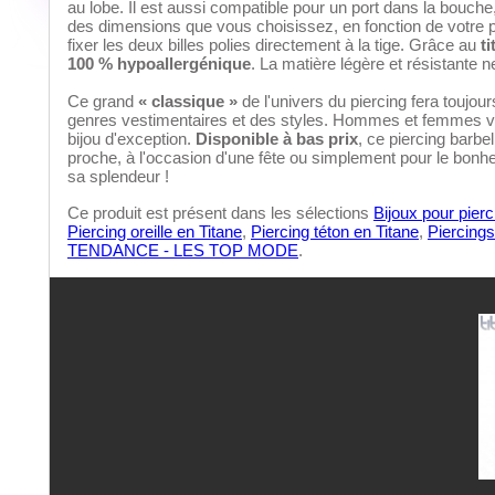
au lobe. Il est aussi compatible pour un port dans la bouche
des dimensions que vous choisissez, en fonction de votre
fixer les deux billes polies directement à la tige. Grâce au
ti
100 % hypoallergénique
. La matière légère et résistante ne
Ce grand
« classique »
de l'univers du piercing fera toujou
genres vestimentaires et des styles. Hommes et femmes va
bijou d'exception.
Disponible à bas prix
, ce piercing barbel
proche, à l'occasion d'une fête ou simplement pour le bonhe
sa splendeur !
Ce produit est présent dans les sélections
Bijoux pour pierc
Piercing oreille en Titane
,
Piercing téton en Titane
,
Piercings
TENDANCE - LES TOP MODE
.