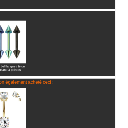
bell langue / téton
titane à pointes
" on également acheté ceci :