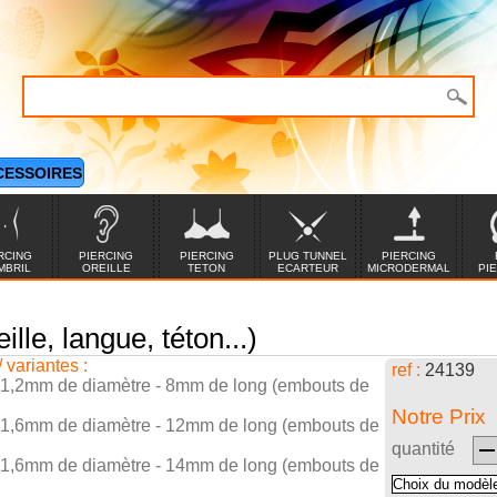
CESSOIRES
RCING
PIERCING
PIERCING
PLUG TUNNEL
PIERCING
MBRIL
OREILLE
TETON
ECARTEUR
MICRODERMAL
PI
ille, langue, téton...)
/ variantes :
ref :
24139
 1,2mm de diamètre - 8mm de long (embouts de
Notre Prix
 1,6mm de diamètre - 12mm de long (embouts de
quantité
 1,6mm de diamètre - 14mm de long (embouts de