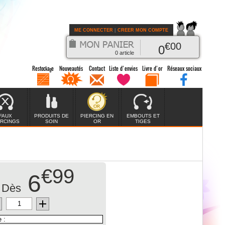
ME CONNECTER
|
CREER MON COMPTE
€
00
0
0
article
FAUX
PRODUITS DE
PIERCING EN
EMBOUTS ET
ERCINGS
SOIN
OR
TIGES
€99
6
Dès