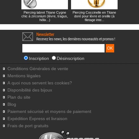
Piercing labret Titane Cygne
Piercing Coccinelle en Titane
chic à zirconium (lèvre, tragus,
doré pour lèvre et oreille (à
hélix...)
filetage inte...
Inscription
Désinscription
Conditions Générales de vente
Mentions légales
A quoi nous servent les cookies?
Disponibilité des bijoux
Plan du site
Blog
Paiement sécurisé et moyens de paiement
Expédition Express et livraison
Frais de port gratuits