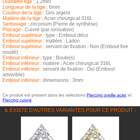
Diamètre tige :
1.2mm
Longueur de la tige :
6mm
Couleur de la tige :
Gris argent
Matière de la tige :
Acier chirurgical 316L
Sertissage :
zirconium (Pierre de synthèse)
Placage :
Cuivré (par ionisation)
Embout supérieur :
type : Embout déco
Embout supérieur :
matière : Laiton
Embout supérieur :
servant de fixation : Non (Embout fixe
soudé)
Embout inférieur :
type : Boule(s)
Embout inférieur :
matière : Acier chirurgical 316L
Embout inférieur :
servant de fixation : Oui (Embout
amovible)
Embout inférieur :
dimensions : 3mm
Ce produit est présent dans les sélections
Piercing oreille acier
et
Piercing cuivré
.
IL EXISTE D'AUTRES VARIANTES POUR CE PRODUIT :