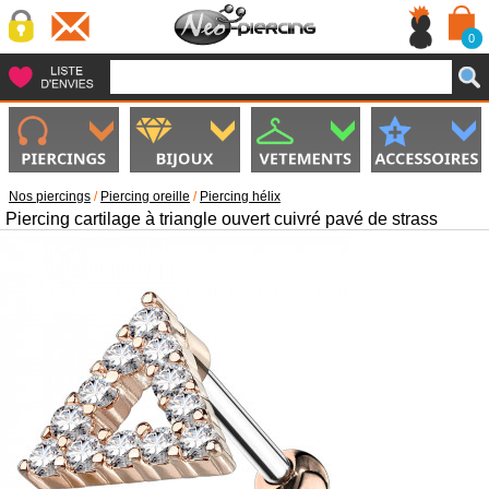
0
Nos piercings
/
Piercing oreille
/
Piercing hélix
Piercing cartilage à triangle ouvert cuivré pavé de strass