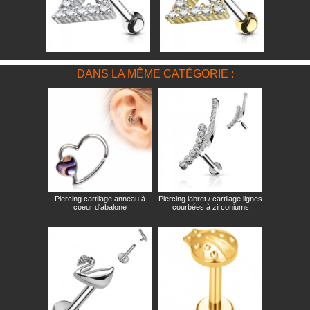
DANS LA MÊME CATÉGORIE :
Piercing cartilage anneau à
Piercing labret / cartilage lignes
coeur d'abalone
courbées à zirconiums