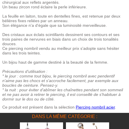
chirurgical aux reflets argentés.
Un beau zircon rond éclaire la perle inférieure.
La feuille en laiton, toute en dentelles fines, est retenue par deux
bélières fixes reliées par un anneau.
Son élégance n'a d'égale que sa luminosité merveilleuse.
Des cristaux aux éclats scintillants dessinent ses contours et ses
trois paires de nervures en biais dans un choix de trois tonalités
douces.
Ce piercing nombril vendu au meilleur prix s'adopte sans hésiter
dans les trois teintes.
Un bijou haut de gamme destiné à la beauté de la femme.
Précautions d'utilisation :
* le jour : comme tout bijou, le piercing nombril avec pendentif
n'aime pas les chocs et s'accroche facilement, par exemple aux
boucles de ceinture. Pensez-y.
* la nuit : pour éviter d'abîmer les chaînettes pendant son sommeil
et ne pas avoir à retirer le piercing, il est conseillé de s'habituer à
dormir sur le dos ou de côté.
Ce produit est présent dans la sélection
Piercing nombril acier
.
DANS LA MÊME CATÉGORIE :