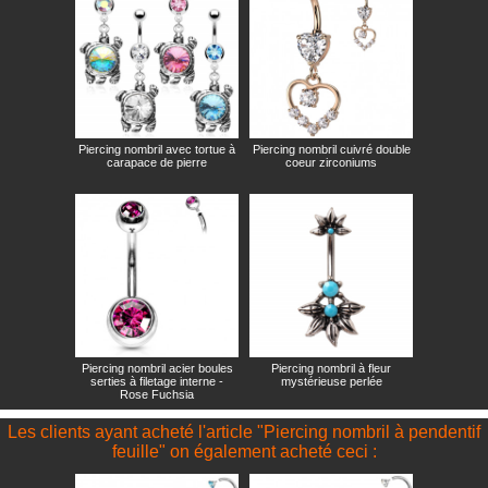
Piercing nombril avec tortue à
Piercing nombril cuivré double
carapace de pierre
coeur zirconiums
Piercing nombril acier boules
Piercing nombril à fleur
serties à filetage interne -
mystérieuse perlée
Rose Fuchsia
Les clients ayant acheté l'article "Piercing nombril à pendentif
feuille" on également acheté ceci :