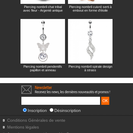
Piercing nombril chat tribal
Piercing nombril cuivré serti à
avec fleur - Argenté antique
embout en forme d'étoile
Piercing nombril pendentifs
Piercing nombril spirale design
papillon et anneau
à strass
Inscription
Désinscription
Conditions Générales de vente
Mentions légales