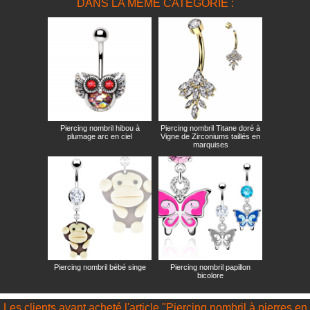
DANS LA MÊME CATÉGORIE :
Piercing nombril hibou à
Piercing nombril Titane doré à
plumage arc en ciel
Vigne de Zirconiums taillés en
marquises
Piercing nombril bébé singe
Piercing nombril papillon
bicolore
Les clients ayant acheté l'article "Piercing nombril à pierres en