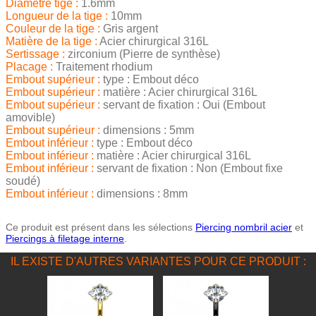
Diamètre tige :
1.6mm
Longueur de la tige :
10mm
Couleur de la tige :
Gris argent
Matière de la tige :
Acier chirurgical 316L
Sertissage :
zirconium (Pierre de synthèse)
Placage :
Traitement rhodium
Embout supérieur :
type : Embout déco
Embout supérieur :
matière : Acier chirurgical 316L
Embout supérieur :
servant de fixation : Oui (Embout
amovible)
Embout supérieur :
dimensions : 5mm
Embout inférieur :
type : Embout déco
Embout inférieur :
matière : Acier chirurgical 316L
Embout inférieur :
servant de fixation : Non (Embout fixe
soudé)
Embout inférieur :
dimensions : 8mm
Ce produit est présent dans les sélections
Piercing nombril acier
et
Piercings à filetage interne
.
IL EXISTE D'AUTRES VARIANTES POUR CE PRODUIT :