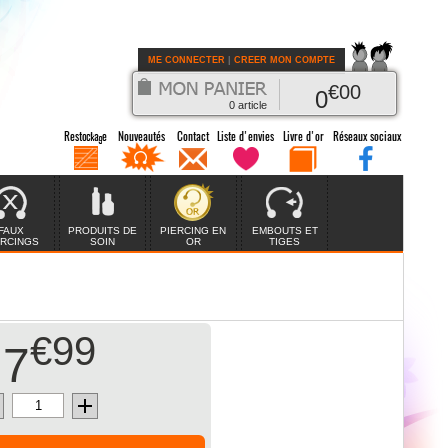
ME CONNECTER
|
CREER MON COMPTE
€
00
0
0
article
FAUX
PRODUITS DE
PIERCING EN
EMBOUTS ET
ERCINGS
SOIN
OR
TIGES
€99
7