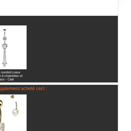
g nombril coeur
 à chainettes et
ass - Clair
 également acheté ceci :