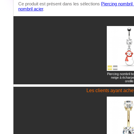
Ce produit est présent dans les sélections
Piercing nombril 
nombril acier
.
Piercing nombril 
neige à écharpe
oreille
Les clients ayant achet