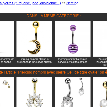
à pierres (turquoise, jade, obsidienne...)
et
Piercing
DANS LA MÊME CATÉGORIE :
bonhomme de
Piercing nombril plaqué or
Piercing nombril à boules
Piercin
 et cache
croissant de lune style oriental
acrylique violettes striées
zirconium
str
é l'article "Piercing nombril avec pierre Oeil de tigre ovale" on