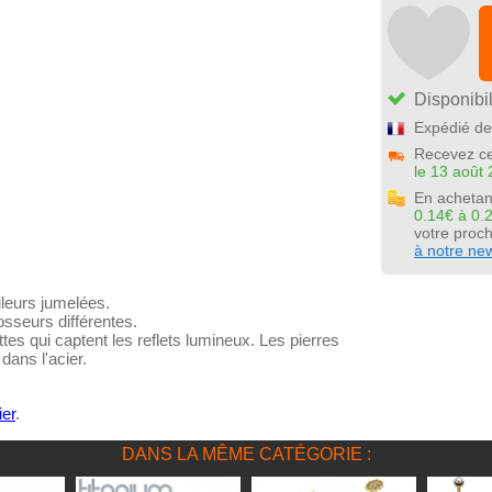
Disponibil
Expédié de
Recevez ce
le 13 août 
En achetan
0.14€ à 0.
votre pro
à notre new
uleurs jumelées.
sseurs différentes.
tes qui captent les reflets lumineux. Les pierres
ans l'acier.
ier
.
DANS LA MÊME CATÉGORIE :