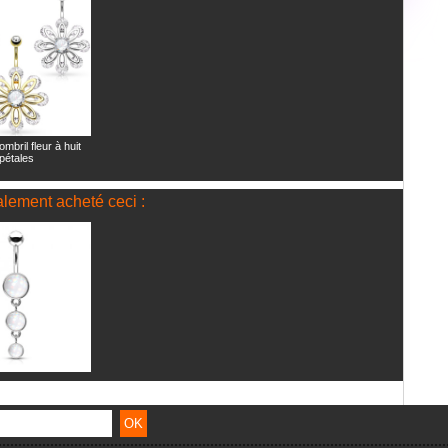
ombril fleur à huit
pétales
alement acheté ceci :