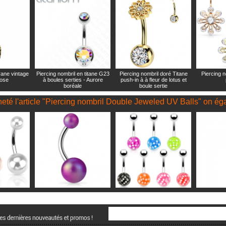
rane vintage
Piercing nombril en titane G23
Piercing nombril doré Titane
Piercing n
rose
à boules serties - Aurore
push-in à à fleur de lotus et
boréale
boule sertie
heté l'article "Piercing nombril Double Jeweled UV Balls" on ég