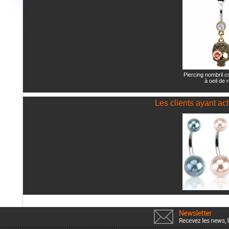
Piercing nombril c
à oeil de 
Les clients ayant ac