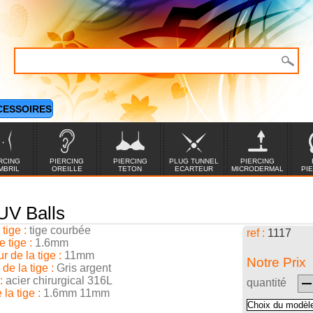
CESSOIRES
RCING
PIERCING
PIERCING
PLUG TUNNEL
PIERCING
MBRIL
OREILLE
TETON
ECARTEUR
MICRODERMAL
PI
UV Balls
tige :
tige courbée
ref :
1117
 tige :
1.6mm
 de la tige :
11mm
Notre Prix
de la tige :
Gris argent
:
acier chirurgical 316L
quantité
 la tige :
1.6mm 11mm