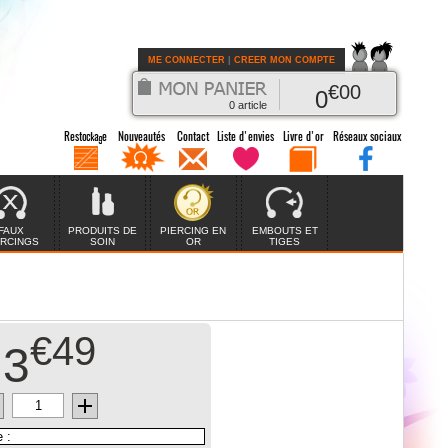
ME CONNECTER
|
CREER MON COMPTE
€
00
0
0
article
FAUX
PRODUITS DE
PIERCING EN
EMBOUTS ET
ERCINGS
SOIN
OR
TIGES
€49
3