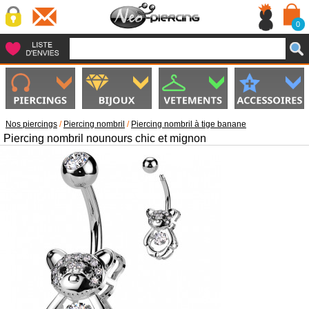
0
Nos piercings
/
Piercing nombril
/
Piercing nombril à tige banane
Piercing nombril nounours chic et mignon