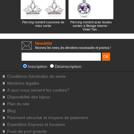
Piercing nombril couronne de
Piercing nombril acier boules
miss sertie
serties à filetage interne -
Violet Tan...
Inscription
Désinscription
Conditions Générales de vente
Mentions légales
A quoi nous servent les cookies?
Disponibilité des bijoux
Plan du site
Blog
Paiement sécurisé et moyens de paiement
Expédition Express et livraison
Frais de port gratuits