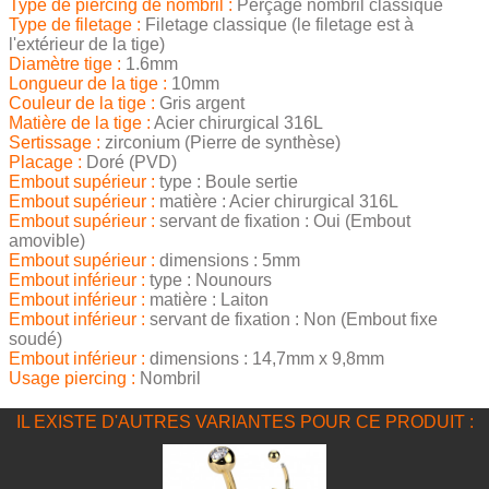
Type de piercing de nombril :
Perçage nombril classique
Type de filetage :
Filetage classique (le filetage est à
l'extérieur de la tige)
Diamètre tige :
1.6mm
Longueur de la tige :
10mm
Couleur de la tige :
Gris argent
Matière de la tige :
Acier chirurgical 316L
Sertissage :
zirconium (Pierre de synthèse)
Placage :
Doré (PVD)
Embout supérieur :
type : Boule sertie
Embout supérieur :
matière : Acier chirurgical 316L
Embout supérieur :
servant de fixation : Oui (Embout
amovible)
Embout supérieur :
dimensions : 5mm
Embout inférieur :
type : Nounours
Embout inférieur :
matière : Laiton
Embout inférieur :
servant de fixation : Non (Embout fixe
soudé)
Embout inférieur :
dimensions : 14,7mm x 9,8mm
Usage piercing :
Nombril
IL EXISTE D'AUTRES VARIANTES POUR CE PRODUIT :