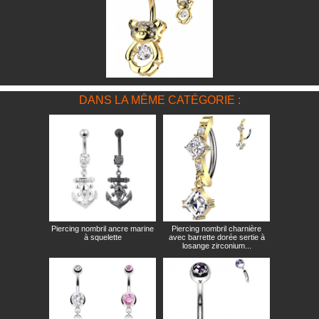
DANS LA MÊME CATÉGORIE :
Piercing nombril ancre marine
Piercing nombril charnière
à squelette
avec barrette dorée sertie à
losange zirconium...