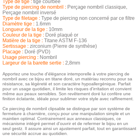
Type de tige :
tige courbée
Type de piercing de nombril :
Perçage nombril classique,
Perçage nombril inversé
Type de filetage :
Type de piercing non concerné par ce filtre
Diamètre tige :
1.6mm
Longueur de la tige :
10mm
Couleur de la tige :
Doré plaqué or
Matière de la tige :
Titane ASTM F-136
Sertissage :
zirconium (Pierre de synthèse)
Placage :
Doré (PVD)
Usage piercing :
Nombril
Largeur de la barette sertie :
2,8mm
Apportez une touche d'élégance intemporelle à votre piercing de
nombril avec ce bijou en titane doré, un matériau reconnu pour sa
résistance, sa légèreté et son caractère hypoallergénique. Parfait
pour un usage quotidien, il limite les risques d'irritation et convient
même aux peaux sensibles. Son revêtement doré lui confère une
finition éclatante, idéale pour sublimer votre style avec raffinement.
Ce piercing de nombril clipsable se distingue par son système de
fermeture à charnière, conçu pour une manipulation simple et un
maintien optimal. Contrairement aux anneaux classiques, ce
mécanisme intégré permet d'ouvrir et de refermer le bijou en un
seul gestz. Il assure ainsi un ajustement parfait, tout en garantissant
une sécurité accrue au quotidien.