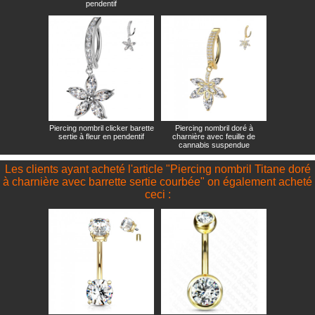
pendentif
Piercing nombril clicker barette
Piercing nombril doré à
sertie à fleur en pendentif
charnière avec feuille de
cannabis suspendue
Les clients ayant acheté l'article "Piercing nombril Titane doré
à charnière avec barrette sertie courbée" on également acheté
ceci :