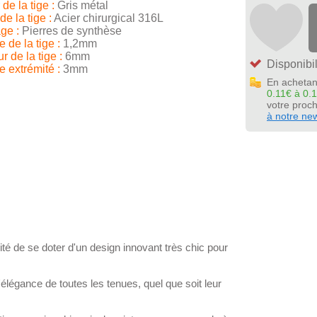
de la tige :
Gris métal
de la tige :
Acier chirurgical 316L
ge :
Pierres de synthèse
 de la tige :
1,2mm
 de la tige :
6mm
Disponibil
 extrémité :
3mm
En achetan
0.11€ à 0.
votre pro
à notre new
alité de se doter d'un design innovant très chic pour
'élégance de toutes les tenues, quel que soit leur