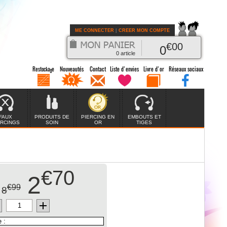
ME CONNECTER
|
CREER MON COMPTE
€
00
0
0
article
FAUX
PRODUITS DE
PIERCING EN
EMBOUTS ET
ERCINGS
SOIN
OR
TIGES
€70
2
€99
8