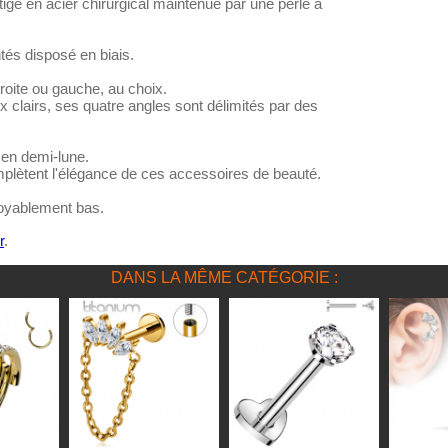
 tige en acier chirurgical maintenue par une perle à
tés disposé en biais.
droite ou gauche, au choix.
 clairs, ses quatre angles sont délimités par des
 en demi-lune.
omplètent l'élégance de ces accessoires de beauté.
croyablement bas.
r
.
DANS LA MÊME CATÉGORIE :