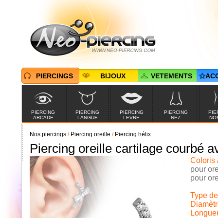
PIERCINGS
BIJOUX
VETEMENTS
AC
PIERCING
PIERCING
PIERCING
PIERCING
PIE
ARCADE
LANGUE
LEVRE
NEZ
NO
Nos piercings
/
Piercing oreille
/
Piercing hélix
Piercing oreille cartilage courbé 
PIERCINGS EN
PROMOTION
Coloris 
pour or
pour ore
Type de 
Diamètre
Longueur