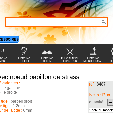
CESSOIRES
RCING
PIERCING
PIERCING
PLUG TUNNEL
PIERCING
MBRIL
OREILLE
TETON
ECARTEUR
MICRODERMAL
PI
avec noeud papillon de strass
/ variantes :
ref :
8487
eille gauche
ille droite
Notre Prix
tige :
barbell droit
quantité
 tige :
1.2mm
 de la tige :
6mm