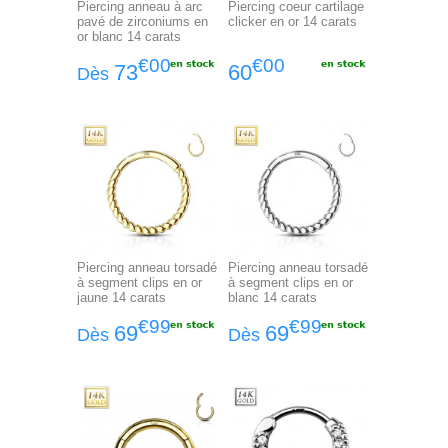
Piercing anneau à arc
Piercing coeur cartilage
pavé de zirconiums en
clicker en or 14 carats
or blanc 14 carats
€00
€00
73
60
Dès
Piercing anneau torsadé
Piercing anneau torsadé
à segment clips en or
à segment clips en or
jaune 14 carats
blanc 14 carats
€99
€99
69
69
Dès
Dès