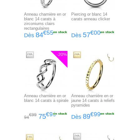
Anneau charnière en or
Piercing or blanc 14
blanc 14 carats à
carats anneau clicker
zirconiums clairs
rectangulaires
€55
€00
84
57
Dès
Dès
-20%
Anneau charnière en or
Anneau charnière en or
blanc 14 carats à spirale
jaune 14 carats à reliefs
pyramides
€99
€99
€99
75
89
Dès
94