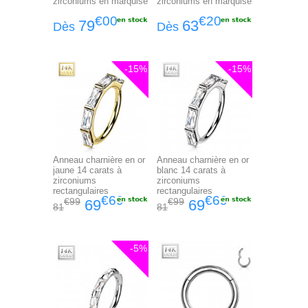
zirconiums en marquise
zirconiums en marquise
€00
€20
79
63
Dès
Dès
-15%
-15%
Anneau charnière en or
Anneau charnière en or
jaune 14 carats à
blanc 14 carats à
zirconiums
zirconiums
rectangulaires
rectangulaires
€69
€69
€99
€99
69
69
81
81
-5%