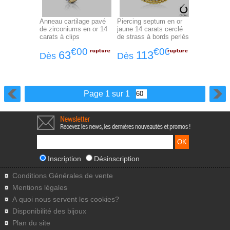
Anneau cartilage pavé
Piercing septum en or
de zirconiums en or 14
jaune 14 carats cerclé
carats à clips
de strass à bords perlés
€00
€00
63
113
Dès
Dès
Page 1 sur 1
Inscription
Désinscription
Conditions Générales de vente
Mentions légales
A quoi nous servent les cookies?
Disponibilité des bijoux
Plan du site