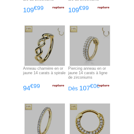
€99
€99
109
109
Anneau charnière en or
Piercing anneau en or
jaune 14 carats à spirale
jaune 14 carats à ligne
de zirconiums
€99
€00
94
107
Dès