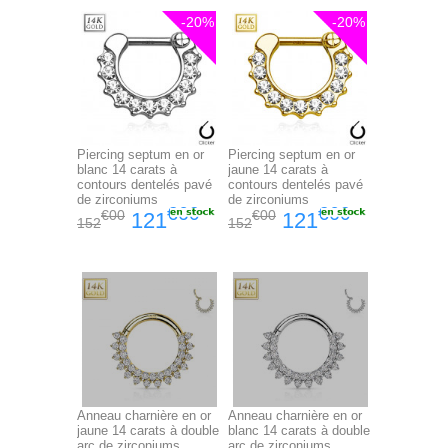
-20%
-20%
Piercing septum en or
Piercing septum en or
blanc 14 carats à
jaune 14 carats à
contours dentelés pavé
contours dentelés pavé
de zirconiums
de zirconiums
€60
€60
€00
€00
121
121
152
152
Anneau charnière en or
Anneau charnière en or
jaune 14 carats à double
blanc 14 carats à double
arc de zirconiums
arc de zirconiums