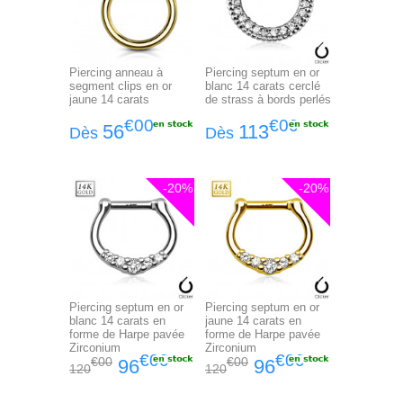
Piercing anneau à
Piercing septum en or
segment clips en or
blanc 14 carats cerclé
jaune 14 carats
de strass à bords perlés
€00
€00
56
113
Dès
Dès
-20%
-20%
Piercing septum en or
Piercing septum en or
blanc 14 carats en
jaune 14 carats en
forme de Harpe pavée
forme de Harpe pavée
Zirconium
Zirconium
€00
€00
€00
€00
96
96
120
120