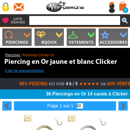
0
Piercings
/
Piercings Clicker Or
Piercing en Or jaune et blanc Clicker
Lire la présentation
NEO-PIERCING
est noté
4.6 / 5
★★★★★
via
AVIS VÉRIFIÉS
(p
36 Piercings en Or 14 carats à Clicker
Page 1 sur 1