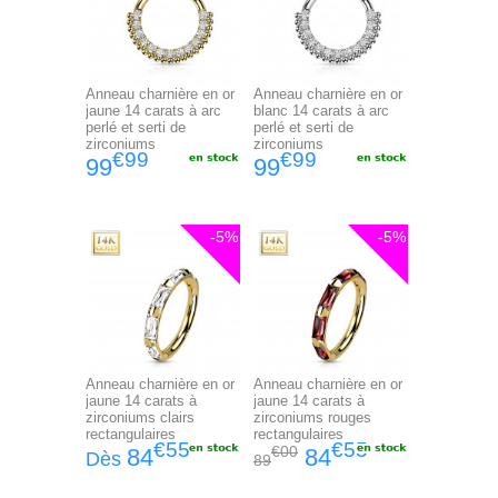
Anneau charnière en or
Anneau charnière en or
jaune 14 carats à arc
blanc 14 carats à arc
perlé et serti de
perlé et serti de
zirconiums
zirconiums
€99
€99
99
99
-5%
-5%
Anneau charnière en or
Anneau charnière en or
jaune 14 carats à
jaune 14 carats à
zirconiums clairs
zirconiums rouges
rectangulaires
rectangulaires
€55
€55
€00
84
84
Dès
89