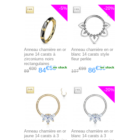
-5%
-20%
Anneau charnière en or
Anneau charnière en or
jaune 14 carats à
blanc 14 carats style
zirconiums noirs
fleur perlée
rectangulaires
€55
€39
€00
€99
84
86
89
107
-20%
Anneau charnière en or
Anneau charnière en or
jaune 14 carats à 3
blanc 14 carats à 3