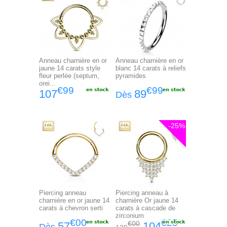
Anneau charnière en or
Anneau charnière en or
jaune 14 carats style
blanc 14 carats à reliefs
fleur perlée (septum,
pyramides
orei...
€99
€99
107
89
Dès
-25%
Piercing anneau
Piercing anneau à
charnière en or jaune 14
charnière Or jaune 14
carats à chevron serti
carats à cascade de
zirconium
€00
€25
€00
57
104