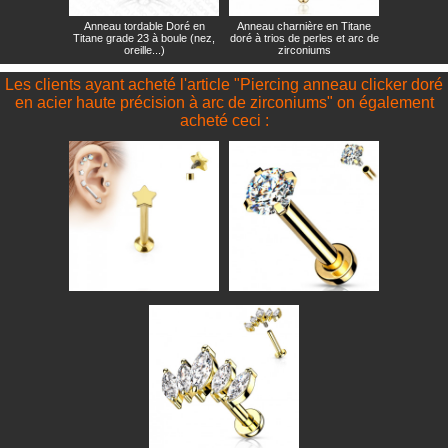
Anneau tordable Doré en
Anneau charnière en Titane
Titane grade 23 à boule (nez,
doré à trios de perles et arc de
oreille...)
zirconiums
Les clients ayant acheté l'article "Piercing anneau clicker doré
en acier haute précision à arc de zirconiums" on également
acheté ceci :