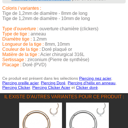
Coloris / variantes :
Tige de 1,2mm de diamètre - 8mm de long
Tige de 1,2mm de diamètre - 10mm de long
Type d'ouverture :
ouverture charnière (clickers)
Type de tige :
anneau
Diamètre tige :
1.2mm
Longueur de la tige :
8mm, 10mm
Couleur de la tige :
Doré plaqué or
Matière de la tige :
Acier chirurgical 316L
Sertissage :
zirconium (Pierre de synthèse)
Placage :
Doré (PVD)
Ce produit est présent dans les sélections
Piercing nez acier
,
Piercing oreille acier
,
Piercing Doré
,
Piercing d'hélix en anneau
,
Piercing Clicker
,
Piercing Clicker Acier
et
Clicker doré
.
IL EXISTE D'AUTRES VARIANTES POUR CE PRODUIT :