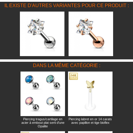
IL EXISTE D'AUTRES VARIANTES POUR CE PRODUIT :
DANS LA MÊME CATÉGORIE :
Piercing tragus/cartilage en
Piercing labret en or 14 carats
acier à embout plat serti d'une
avec papillon et tige bioflex
Opalite