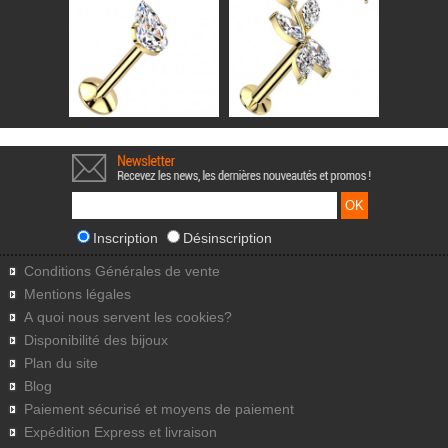
Inscription
Désinscription
Conditions Générales de vente
Mentions légales
A quoi nous servent les cookies?
Disponibilité des bijoux
Plan du site
Blog
Paiement sécurisé et moyens de paiement
Expédition Express et livraison