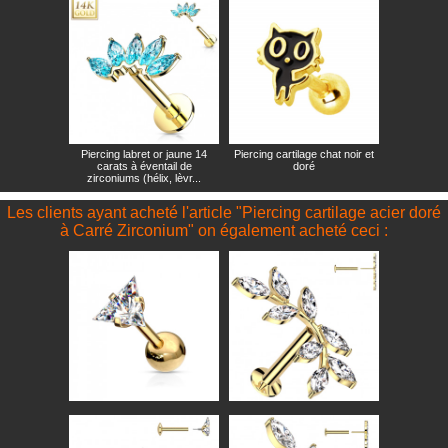
Piercing labret or jaune 14
Piercing cartilage chat noir et
carats à éventail de
doré
zirconiums (hélix, lèvr...
Les clients ayant acheté l'article "Piercing cartilage acier doré
à Carré Zirconium" on également acheté ceci :