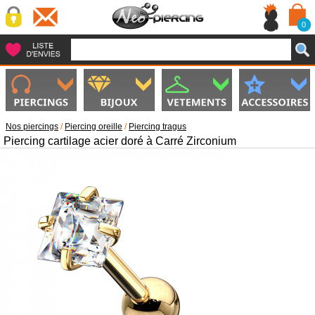
0
Nos piercings
/
Piercing oreille
/
Piercing tragus
Piercing cartilage acier doré à Carré Zirconium