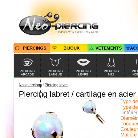
PIERCINGS
BIJOUX
VETEMENTS
AC
PIERCING
PIERCING
PIERCING
PIERCING
PIE
ARCADE
LANGUE
LEVRE
NEZ
NO
Nos piercings
/
Piercing levre
Piercing labret / cartilage en acier
PIERCINGS EN
PROMOTION
Type de 
Type de 
l'intérie
Diamètre
Longueur
Couleur 
Matière 