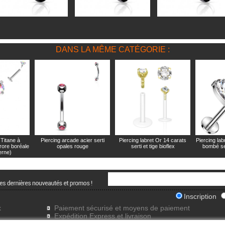
DANS LA MÊME CATÉGORIE :
 Titane à
Piercing arcade acier serti
Piercing labret Or 14 carats
Piercing lab
urore boréale
opales rouge
serti et tige bioflex
bombé se
terne)
Inscription
x
Paiement sécurisé et moyens de paiement
Expédition Express et livraison
Frais de port gratuits