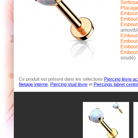
Sertissa
Placage
Embout 
Embout 
Embout 
amovibl
Embout 
Embout i
Embout i
Embout i
soudé)
Ce produit est présent dans les sélections
Piercing lèvre ac
filetage interne
,
Piercing stud lèvre
et
Piercings labret centr