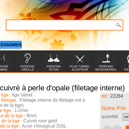
CESSOIRES
RCING
PIERCING
PIERCING
PLUG TUNNEL
PIERCING
MBRIL
OREILLE
TETON
ECARTEUR
MICRODERMAL
PI
 cuivré à perle d'opale (filetage interne)
tige :
tige labret
ref :
22264
filetage :
Filetage interne (le filetage est à
ur de la tige)
Notre Prix
 tige :
1.2mm
 de la tige :
8mm
quantité
de la tige :
Cuivré rose gold
de la tige :
Acier chirurgical 316L