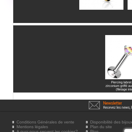
Piercing labret
zirconium griffé a
(filetage in
Conditions Générales de vente
Disponibilité des bijou
Mentions légales
Plan du site
A quoi nous servent les cookies?
Blog