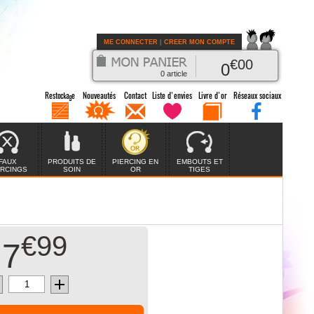
ME CONNECTER
|
CREER MON COMPTE
€
00
0
0
article
FAUX
PRODUITS DE
PIERCING EN
EMBOUTS ET
ERCINGS
SOIN
OR
TIGES
€99
7