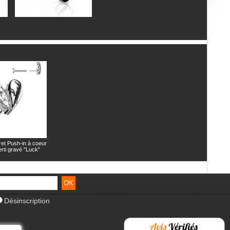
ret Push-in à coeur
rti gravé "Luck"
Désinscription