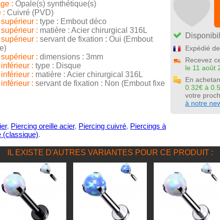
ge :
Opale(s) synthétique(s)
 :
Cuivré (PVD)
supérieur :
type : Embout déco
supérieur :
matière : Acier chirurgical 316L
Disponibil
supérieur :
servant de fixation : Oui (Embout
e)
Expédié de
supérieur :
dimensions : 3mm
Recevez ce
nférieur :
type : Disque
le 11 août 
nférieur :
matière : Acier chirurgical 316L
En achetan
nférieur :
servant de fixation : Non (Embout fixe
0.32€ à 0.
votre pro
à notre new
ier
,
Piercing oreille acier
,
Piercing cuivré
,
Piercings à
é (classique)
.
IL EXISTE D'AUTRES VARIANTES POUR CE PRODUIT :