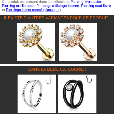
Ce produit est présent dans les sélections
Piercing lèvre acier
,
Piercing oreille acier
,
Piercings à filetage interne
,
Piercing stud lèvre
et
Piercings labret centré (classique)
.
IL EXISTE D'AUTRES VARIANTES POUR CE PRODUIT :
DANS LA MÊME CATÉGORIE :