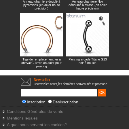
Anneau charnière doublé à
Anneau charnière Noir
pyramides (en acier haute
dédoublé à strass (en acier
précision)
haute précision)
Tige de remplacement fer à
Piercing arcade Titane G23
cheval Cuivrée en acier pour
noir à boules
piercing
Inscription
Désinscription
Conditions Générales de vente
Mentions légales
A quoi nous servent les cookies?