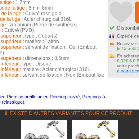
 tige :
1.2mm
 de la tige :
6mm, 8mm
de la tige :
Cuivré rose gold
de la tige :
Acier chirurgical 316L
ge :
zirconium (Pierre de synthèse)
Disponibil
 :
Cuivré (PVD)
supérieur :
type : Coeur(s)
Expédié de
supérieur :
matière : Laiton
Recevez ce
supérieur :
servant de fixation : Oui (Embout
le 13 août 
e)
En achetan
supérieur :
dimensions : 8,5mm
0.32€ à 0.
nférieur :
type : Disque
votre pro
nférieur :
matière : Acier chirurgical 316L
à notre new
nférieur :
servant de fixation : Non (Embout fixe
ier
,
Piercing oreille acier
,
Piercing cuivré
,
Piercings à
é (classique)
.
IL EXISTE D'AUTRES VARIANTES POUR CE PRODUIT :