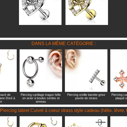
DANS LA MÊME CATÉGORIE :
 pavé de
Piercing cartilage tragus hélix
Piercing oreille barette grise
Piercing car
tane Doré à
en acier à boules serties et
pavée de strass
plaqué o
re
anneau
"Piercing labret Cuivré à coeur strass style cadeau (hélix, lèvre, 