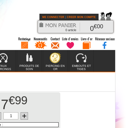
ME CONNECTER
|
CREER MON COMPTE
€
00
0
0
article
FAUX
PRODUITS DE
PIERCING EN
EMBOUTS ET
ERCINGS
SOIN
OR
TIGES
€99
7