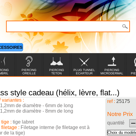
CESSOIRES
RCING
PIERCING
PIERCING
PLUG TUNNEL
PIERCING
MBRIL
OREILLE
TETON
ECARTEUR
MICRODERMAL
PI
s style cadeau (hélix, lèvre, flat...)
/ variantes :
ref :
25175
 1,2mm de diamètre - 6mm de long
 1,2mm de diamètre - 8mm de long
Notre Prix
tige :
tige labret
quantité
filetage :
Filetage interne (le filetage est à
ur de la tige)