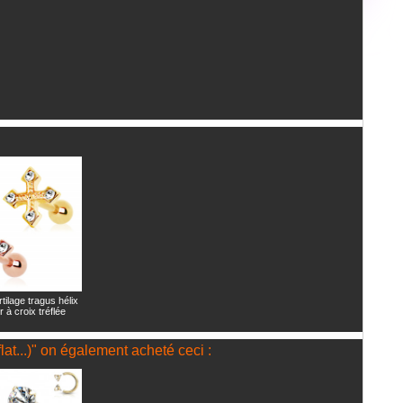
tilage tragus hélix
r à croix tréflée
flat...)" on également acheté ceci :