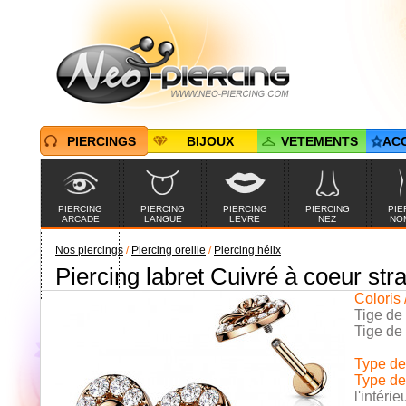
PIERCINGS
BIJOUX
VETEMENTS
AC
PIERCING
PIERCING
PIERCING
PIERCING
PIE
ARCADE
LANGUE
LEVRE
NEZ
NO
Nos piercings
/
Piercing oreille
/
Piercing hélix
Piercing labret Cuivré à coeur stras
PIERCINGS EN
PROMOTION
Coloris 
Tige de
Tige de
Type de 
Type de 
l'intérie