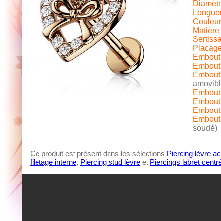
Diamètre
Longueur
Couleur 
Matière 
Sertissa
Placage
Embout 
Embout 
Embout 
amovibl
Embout 
Embout i
Embout i
Embout i
soudé)
Ce produit est présent dans les sélections
Piercing lèvre ac
filetage interne
,
Piercing stud lèvre
et
Piercings labret centr