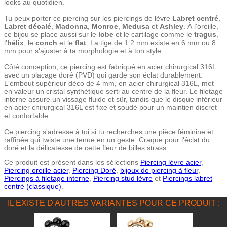
looks au quotidien.
Tu peux porter ce piercing sur les piercings de lèvre
Labret centré
,
Labret décalé
,
Madonna
,
Monroe
,
Medusa
et
Ashley
. À l'oreille,
ce bijou se place aussi sur le
lobe
et le cartilage comme le
tragus
,
l'
hélix
, le
conch
et le
flat
. La tige de 1.2 mm existe en 6 mm ou 8
mm pour s'ajuster à ta morphologie et à ton style.
Côté conception, ce piercing est fabriqué en acier chirurgical 316L
avec un placage doré (PVD) qui garde son éclat durablement.
L'embout supérieur déco de 4 mm, en acier chirurgical 316L, met
en valeur un cristal synthétique serti au centre de la fleur. Le filetage
interne assure un vissage fluide et sûr, tandis que le disque inférieur
en acier chirurgical 316L est fixe et soudé pour un maintien discret
et confortable.
Ce piercing s'adresse à toi si tu recherches une pièce féminine et
raffinée qui twiste une tenue en un geste. Craque pour l'éclat du
doré et la délicatesse de cette fleur de billes strass.
Ce produit est présent dans les sélections
Piercing lèvre acier
,
Piercing oreille acier
,
Piercing Doré
,
bijoux de piercing à fleur
,
Piercings à filetage interne
,
Piercing stud lèvre
et
Piercings labret
centré (classique)
.
IL EXISTE D'AUTRES VARIANTES POUR CE PRODUIT :