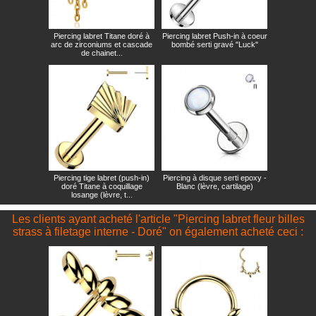
Piercing labret Titane doré à
Piercing labret Push-in à coeur
arc de zirconiums et cascade
bombé serti gravé "Luck"
de chainet...
Piercing tige labret (push-in)
Piercing à disque serti epoxy -
doré Titane à coquillage
Blanc (lèvre, cartilage)
losange (lèvre, t...
Les clients ayant acheté l'article "Piercing labret fleur billes
strass à filetage interne - Doré" on également acheté ceci :