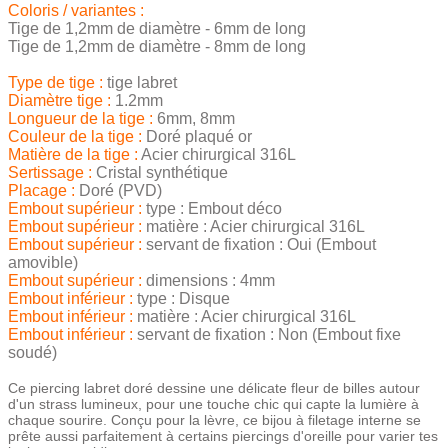
Coloris / variantes :
Tige de 1,2mm de diamètre - 6mm de long
Tige de 1,2mm de diamètre - 8mm de long
Type de tige :
tige labret
Diamètre tige :
1.2mm
Longueur de la tige :
6mm, 8mm
Couleur de la tige :
Doré plaqué or
Matière de la tige :
Acier chirurgical 316L
Sertissage :
Cristal synthétique
Placage :
Doré (PVD)
Embout supérieur :
type : Embout déco
Embout supérieur :
matière : Acier chirurgical 316L
Embout supérieur :
servant de fixation : Oui (Embout
amovible)
Embout supérieur :
dimensions : 4mm
Embout inférieur :
type : Disque
Embout inférieur :
matière : Acier chirurgical 316L
Embout inférieur :
servant de fixation : Non (Embout fixe
soudé)
Ce piercing labret doré dessine une délicate fleur de billes autour
d'un strass lumineux, pour une touche chic qui capte la lumière à
chaque sourire. Conçu pour la lèvre, ce bijou à filetage interne se
prête aussi parfaitement à certains piercings d'oreille pour varier tes