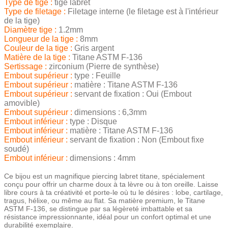
Type de tige :
tige labret
Type de filetage :
Filetage interne (le filetage est à l'intérieur
de la tige)
Diamètre tige :
1.2mm
Longueur de la tige :
8mm
Couleur de la tige :
Gris argent
Matière de la tige :
Titane ASTM F-136
Sertissage :
zirconium (Pierre de synthèse)
Embout supérieur :
type : Feuille
Embout supérieur :
matière : Titane ASTM F-136
Embout supérieur :
servant de fixation : Oui (Embout
amovible)
Embout supérieur :
dimensions : 6,3mm
Embout inférieur :
type : Disque
Embout inférieur :
matière : Titane ASTM F-136
Embout inférieur :
servant de fixation : Non (Embout fixe
soudé)
Embout inférieur :
dimensions : 4mm
Ce bijou est un magnifique piercing labret titane, spécialement
conçu pour offrir un charme doux à ta lèvre ou à ton oreille. Laisse
libre cours à ta créativité et porte-le où tu le désires : lobe, cartilage,
tragus, hélixe, ou même au flat. Sa matière premium, le Titane
ASTM F-136, se distingue par sa légèreté imbattable et sa
résistance impressionnante, idéal pour un confort optimal et une
durabilité exemplaire.