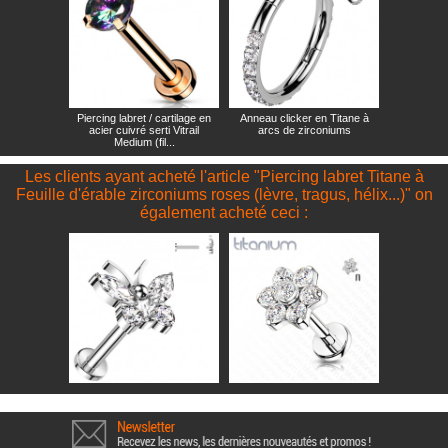
Piercing labret / cartilage en
Anneau clicker en Titane à
acier cuivré serti Vitrail
arcs de zirconiums
Medium (fil...
Les clients ayant acheté l'article "Piercing labret Titane à
Feuille d'érable zirconiums roses (lèvre, tragus, hélix...)" on
également acheté ceci :