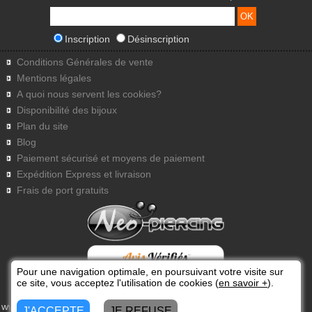
Inscription
Désinscription
Conditions Générales de vente
Mentions légales
A quoi nous servent les cookies?
Disponibilité des bijoux
Plan du site
Blog
Paiement sécurisé et moyens de paiement
Expédition Express et livraison
Frais de port gratuits
Pour une navigation optimale, en poursuivant votre visite sur
ce site, vous acceptez l'utilisation de cookies (
en savoir +
).
www.neo-piercing.com
4.7
/
5
J'ACCEPTE
JE REFUSE