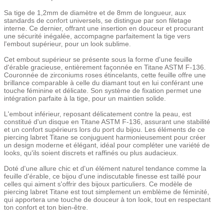
Sa tige de 1,2mm de diamètre et de 8mm de longueur, aux
standards de confort universels, se distingue par son filetage
interne. Ce dernier, offrant une insertion en douceur et procurant
une sécurité inégalée, accompagne parfaitement la tige vers
l'embout supérieur, pour un look sublime.
Cet embout supérieur se présente sous la forme d'une feuille
d'érable gracieuse, entièrement façonnée en Titane ASTM F-136.
Couronnée de zirconiums roses étincelants, cette feuille offre une
brillance comparable à celle du diamant tout en lui conférant une
touche féminine et délicate. Son système de fixation permet une
intégration parfaite à la tige, pour un maintien solide.
L'embout inférieur, reposant délicatement contre la peau, est
constitué d'un disque en Titane ASTM F-136, assurant une stabilité
et un confort supérieurs lors du port du bijou. Les éléments de ce
piercing labret Titane se conjuguent harmonieusement pour créer
un design moderne et élégant, idéal pour compléter une variété de
looks, qu'ils soient discrets et raffinés ou plus audacieux.
Doté d'une allure chic et d'un élément naturel tendance comme la
feuille d'érable, ce bijou d'une indiscutable finesse est taillé pour
celles qui aiment s'offrir des bijoux particuliers. Ce modèle de
piercing labret Titane est tout simplement un emblème de féminité,
qui apportera une touche de douceur à ton look, tout en respectant
ton confort et ton bien-être.