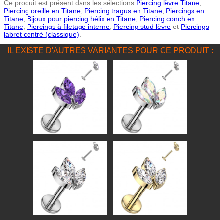
Ce produit est présent dans les sélections
Piercing lèvre Titane
,
Piercing oreille en Titane
,
Piercing tragus en Titane
,
Piercings en
Titane
,
Bijoux pour piercing hélix en Titane
,
Piercing conch en
Titane
,
Piercings à filetage interne
,
Piercing stud lèvre
et
Piercings
labret centré (classique)
.
IL EXISTE D'AUTRES VARIANTES POUR CE PRODUIT :