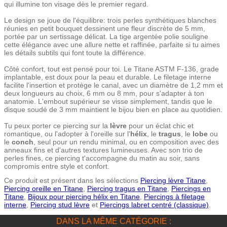
qui illumine ton visage dès le premier regard.
Le design se joue de l'équilibre: trois perles synthétiques blanches
réunies en petit bouquet dessinent une fleur discrète de 5 mm,
portée par un sertissage délicat. La tige argentée polie souligne
cette élégance avec une allure nette et raffinée, parfaite si tu aimes
les détails subtils qui font toute la différence.
Côté confort, tout est pensé pour toi. Le Titane ASTM F-136, grade
implantable, est doux pour la peau et durable. Le filetage interne
facilite l'insertion et protège le canal, avec un diamètre de 1,2 mm et
deux longueurs au choix, 6 mm ou 8 mm, pour s'adapter à ton
anatomie. L'embout supérieur se visse simplement, tandis que le
disque soudé de 3 mm maintient le bijou bien en place au quotidien.
Tu peux porter ce piercing sur la
lèvre
pour un éclat chic et
romantique, ou l'adopter à l'oreille sur l'
hélix
, le
tragus
, le
lobe
ou
le
conch
, seul pour un rendu minimal, ou en composition avec des
anneaux fins et d'autres textures lumineuses. Avec son trio de
perles fines, ce piercing t'accompagne du matin au soir, sans
compromis entre style et confort.
Ce produit est présent dans les sélections
Piercing lèvre Titane
,
Piercing oreille en Titane
,
Piercing tragus en Titane
,
Piercings en
Titane
,
Bijoux pour piercing hélix en Titane
,
Piercings à filetage
interne
,
Piercing stud lèvre
et
Piercings labret centré (classique)
.
DANS LA MÊME CATÉGORIE :