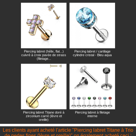
Piercing labret (hélix, flat...)
Piercing labret / cartilage
cuivré à croix pavée de strass
cylindre cristal - Bleu aqua
(filetage...
Piercing labret Titane doré à
Piercing labret à filetage
zirconium carré (lèvre et
interne
oreille)
Les clients ayant acheté l'article "Piercing labret Titane à Trio
de perles fines (lèvre et oreille)" on également acheté ceci :