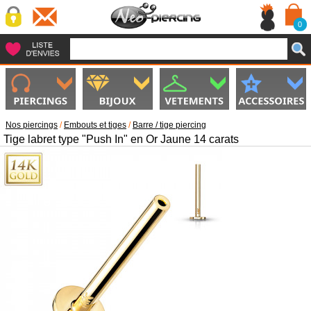
0
Nos piercings
/
Embouts et tiges
/
Barre / tige piercing
Tige labret type "Push In" en Or Jaune 14 carats