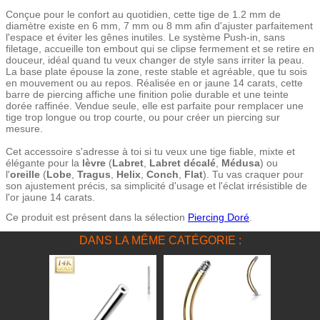
Conçue pour le confort au quotidien, cette tige de 1.2 mm de
diamètre existe en 6 mm, 7 mm ou 8 mm afin d'ajuster parfaitement
l'espace et éviter les gênes inutiles. Le système Push-in, sans
filetage, accueille ton embout qui se clipse fermement et se retire en
douceur, idéal quand tu veux changer de style sans irriter la peau.
La base plate épouse la zone, reste stable et agréable, que tu sois
en mouvement ou au repos. Réalisée en or jaune 14 carats, cette
barre de piercing affiche une finition polie durable et une teinte
dorée raffinée. Vendue seule, elle est parfaite pour remplacer une
tige trop longue ou trop courte, ou pour créer un piercing sur
mesure.
Cet accessoire s'adresse à toi si tu veux une tige fiable, mixte et
élégante pour la
lèvre
(
Labret
,
Labret décalé
,
Médusa
) ou
l'
oreille
(
Lobe
,
Tragus
,
Helix
,
Conch
,
Flat
). Tu vas craquer pour
son ajustement précis, sa simplicité d'usage et l'éclat irrésistible de
l'or jaune 14 carats.
Ce produit est présent dans la sélection
Piercing Doré
.
DANS LA MÊME CATÉGORIE :