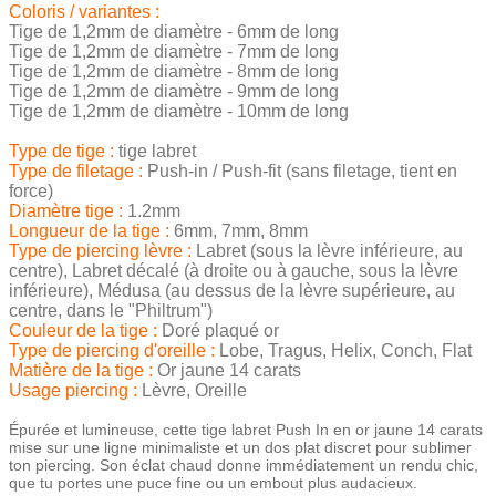
Coloris / variantes :
Tige de 1,2mm de diamètre - 6mm de long
Tige de 1,2mm de diamètre - 7mm de long
Tige de 1,2mm de diamètre - 8mm de long
Tige de 1,2mm de diamètre - 9mm de long
Tige de 1,2mm de diamètre - 10mm de long
Type de tige :
tige labret
Type de filetage :
Push-in / Push-fit (sans filetage, tient en
force)
Diamètre tige :
1.2mm
Longueur de la tige :
6mm, 7mm, 8mm
Type de piercing lèvre :
Labret (sous la lèvre inférieure, au
centre), Labret décalé (à droite ou à gauche, sous la lèvre
inférieure), Médusa (au dessus de la lèvre supérieure, au
centre, dans le "Philtrum")
Couleur de la tige :
Doré plaqué or
Type de piercing d'oreille :
Lobe, Tragus, Helix, Conch, Flat
Matière de la tige :
Or jaune 14 carats
Usage piercing :
Lèvre, Oreille
Épurée et lumineuse, cette tige labret Push In en or jaune 14 carats
mise sur une ligne minimaliste et un dos plat discret pour sublimer
ton piercing. Son éclat chaud donne immédiatement un rendu chic,
que tu portes une puce fine ou un embout plus audacieux.