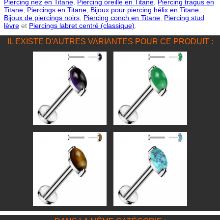
Piercing nez en Titane
,
Piercing oreille en Titane
,
Piercing tragus en
Titane
,
Piercings en Titane
,
Bijoux pour piercing hélix en Titane
,
Bijoux de piercings noirs
,
Piercing conch en Titane
,
Piercing stud
lèvre
et
Piercings labret centré (classique)
.
IL EXISTE D'AUTRES VARIANTES POUR CE PRODUIT :