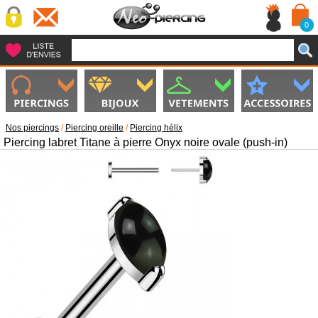
0
Nos piercings
/
Piercing oreille
/
Piercing hélix
Piercing labret Titane à pierre Onyx noire ovale (push-in)