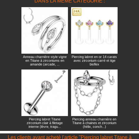
DANS LA MÊME CATÉGORIE :
Anneau charnière style vigne
Piercing labret en or 14 carats
en Titane à zirconiums en
avec zirconium carré et tige
amande (arcade, ...
bioflex
Piercing labret Titane
Piercing anneau charnière en
zirconium clair à filetage
Titane à chaines et zirconium
interne (lèvre, tragu...
(hélix, conch...)
Les clients ayant acheté l'article "Piercing labret Titane à