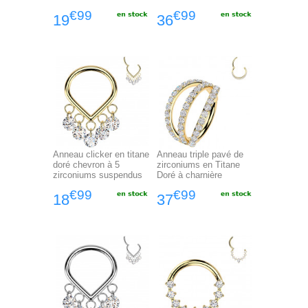
€99
€99
19
36
Anneau clicker en titane
Anneau triple pavé de
doré chevron à 5
zirconiums en Titane
zirconiums suspendus
Doré à charnière
€99
€99
18
37