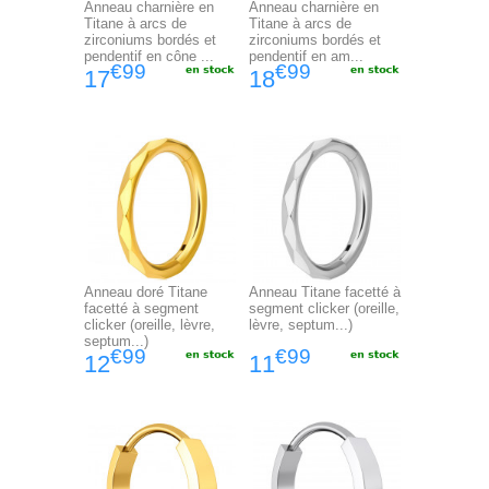
Anneau charnière en
Anneau charnière en
Titane à arcs de
Titane à arcs de
zirconiums bordés et
zirconiums bordés et
pendentif en cône ...
pendentif en am...
€99
€99
17
18
Anneau doré Titane
Anneau Titane facetté à
facetté à segment
segment clicker (oreille,
clicker (oreille, lèvre,
lèvre, septum...)
septum...)
€99
€99
12
11