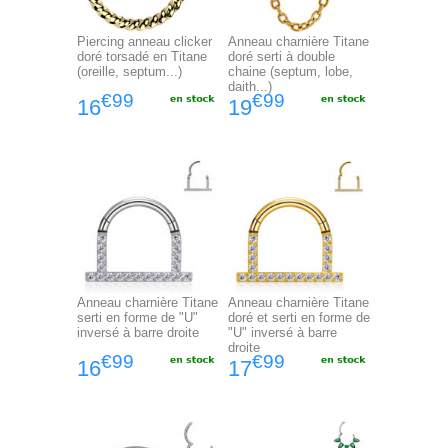
Piercing anneau clicker
Anneau charnière Titane
doré torsadé en Titane
doré serti à double
(oreille, septum...)
chaine (septum, lobe,
daith...)
€99
€99
16
19
Anneau charnière Titane
Anneau charnière Titane
serti en forme de "U"
doré et serti en forme de
inversé à barre droite
"U" inversé à barre
droite
€99
€99
16
17