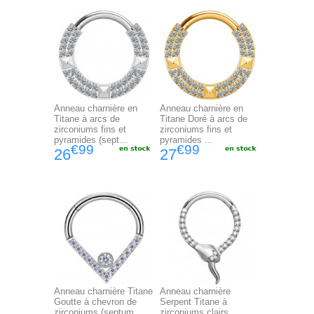
Anneau charnière en
Anneau charnière en
Titane à arcs de
Titane Doré à arcs de
zirconiums fins et
zirconiums fins et
pyramides (sept...
pyramides ...
€99
€99
26
27
Anneau charnière Titane
Anneau charnière
Goutte à chevron de
Serpent Titane à
zirconiums (septum,
zirconiums clairs