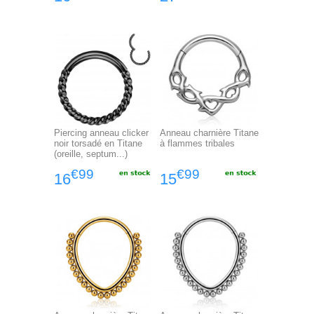
Piercing anneau clicker
Anneau charnière Titane
noir torsadé en Titane
à flammes tribales
(oreille, septum...)
€99
€99
16
15