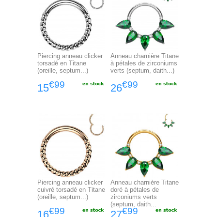
Piercing anneau clicker
Anneau charnière Titane
torsadé en Titane
à pétales de zirconiums
(oreille, septum...)
verts (septum, daith...)
€99
€99
15
26
Piercing anneau clicker
Anneau charnière Titane
cuivré torsadé en Titane
doré à pétales de
(oreille, septum...)
zirconiums verts
(septum, daith...
€99
€99
16
27