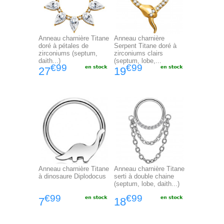
Anneau charnière Titane
Anneau charnière
doré à pétales de
Serpent Titane doré à
zirconiums (septum,
zirconiums clairs
daith...)
(septum, lobe,...
€99
€99
27
19
Anneau charnière Titane
Anneau charnière Titane
à dinosaure Diplodocus
serti à double chaine
(septum, lobe, daith...)
€99
€99
7
18