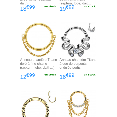
daith, ...
(septum, lobe, dait...
€99
€99
18
19
Anneau charnière Titane
Anneau charnière Titane
doré à fine chaine
à duo de serpents
(septum, lobe, daith...)
ondulés sertis
€99
€99
12
16