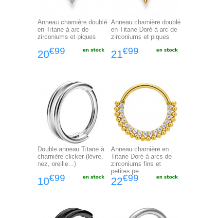
Anneau charnière doublé
Anneau charnière doublé
en Titane à arc de
en Titane Doré à arc de
zirconiums et piques
zirconiums et piques
€99
€99
20
21
Double anneau Titane à
Anneau charnière en
charnière clicker (lèvre,
Titane Doré à arcs de
nez, oreille...)
zirconiums fins et
petites pe...
€99
€99
10
22