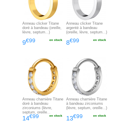
Anneau clicker Titane
Anneau clicker Titane
doré à bandeau (oreille,
argenté à bandeau
lèvre, septum...)
(oreille, lèvre, septum...)
€99
€99
9
8
Anneau charnière Titane
Anneau charnière Titane
doré à bandeau
à bandeau zirconiums
zirconiums (lèvre,
(lèvre, septum, oreille...)
septum, oreille...
€99
€99
14
13