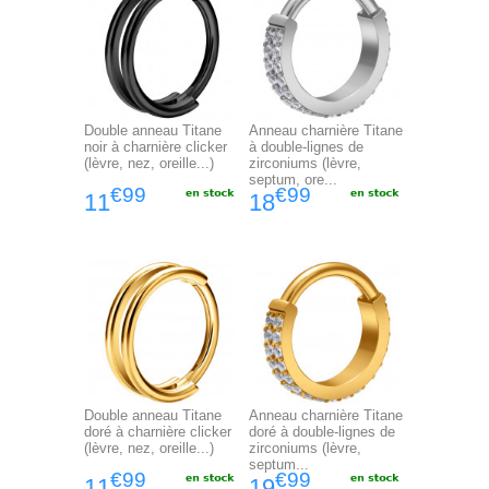
Double anneau Titane
Anneau charnière Titane
noir à charnière clicker
à double-lignes de
(lèvre, nez, oreille...)
zirconiums (lèvre,
septum, ore...
€99
€99
11
18
Double anneau Titane
Anneau charnière Titane
doré à charnière clicker
doré à double-lignes de
(lèvre, nez, oreille...)
zirconiums (lèvre,
septum...
€99
€99
11
19