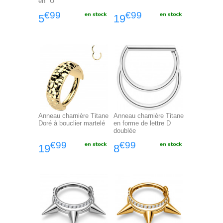
en "U"
€99
€99
5
19
Anneau charnière Titane
Anneau charnière Titane
Doré à bouclier martelé
en forme de lettre D
doublée
€99
€99
19
8