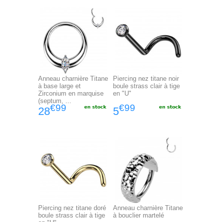
Anneau charnière Titane
Piercing nez titane noir
à base large et
boule strass clair à tige
Zirconium en marquise
en "U"
(septum, ...
€99
€99
28
5
Piercing nez titane doré
Anneau charnière Titane
boule strass clair à tige
à bouclier martelé