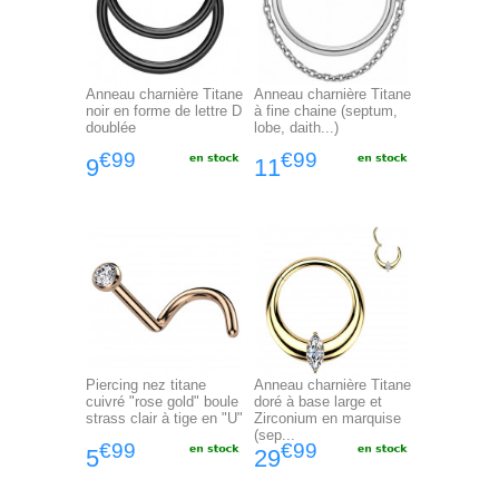
Anneau charnière Titane
Anneau charnière Titane
noir en forme de lettre D
à fine chaine (septum,
doublée
lobe, daith...)
€99
€99
9
11
Piercing nez titane
Anneau charnière Titane
cuivré "rose gold" boule
doré à base large et
strass clair à tige en "U"
Zirconium en marquise
(sep...
€99
€99
5
29