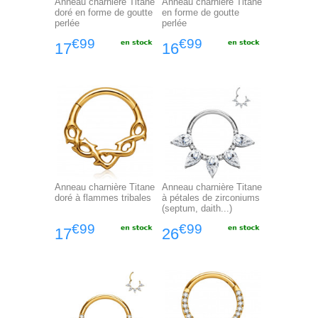
Anneau charnière Titane
Anneau charnière Titane
doré en forme de goutte
en forme de goutte
perlée
perlée
€99
€99
17
16
Anneau charnière Titane
Anneau charnière Titane
doré à flammes tribales
à pétales de zirconiums
(septum, daith...)
€99
€99
17
26