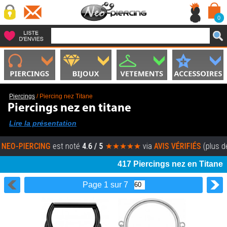
0
Piercings
/
Piercing nez Titane
Piercings nez en titane
Lire la présentation
IERCING
est noté
4.6 / 5
★★★★★
via
AVIS VÉRIFIÉS
(plus de 5000 
417 Piercings nez en Titane
Page 1 sur 7