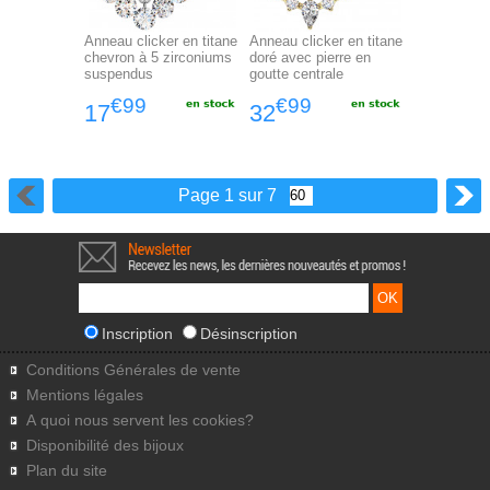
Anneau clicker en titane
Anneau clicker en titane
chevron à 5 zirconiums
doré avec pierre en
suspendus
goutte centrale
€99
€99
17
32
Page 1 sur 7
Inscription
Désinscription
Conditions Générales de vente
Mentions légales
A quoi nous servent les cookies?
Disponibilité des bijoux
Plan du site