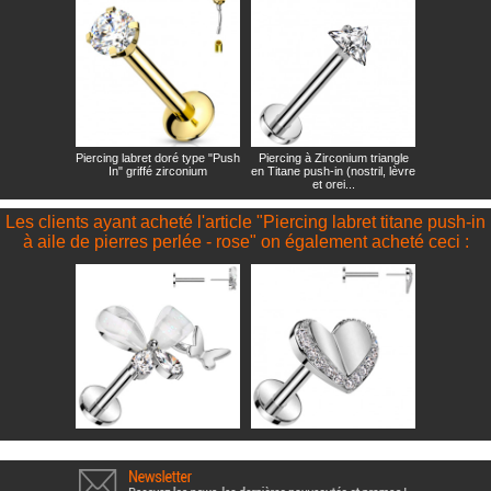
Piercing labret doré type "Push
Piercing à Zirconium triangle
In" griffé zirconium
en Titane push-in (nostril, lèvre
et orei...
Les clients ayant acheté l'article "Piercing labret titane push-in
à aile de pierres perlée - rose" on également acheté ceci :