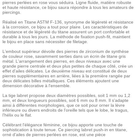
pierres perlées en rose vous séduira. Ligne fluide, matière robuste
et haute résistance, ce bijou saura répondre à tous les amateurs de
piercings.
Réalisé en Titane ASTM F-136, synonyme de légèreté et résistance
à la corrosion, ce bijou a tout pour plaire. Les caractéristiques de
résistance et de légèreté du titane assurent un port confortable et
durable à tous les jours. La méthode de fixation push-fit, maintient
le bijou en place sans nécessiter de filetage.
L'embout supérieur dévoile des pierres de zirconium de synthèse
de couleur rose, savamment serties dans un écrin de titane gris
métal. L'arrangement des pierres, en deux niveaux avec une
grande pierre centrale et deux plus petites de chaque côté, crée un
effet d'ailes délicates. Le deuxième niveau est constitué de deux
pierres supplémentaires en arrière, liées à la première rangée par
deux délicates billes métalliques. Ces éléments ajoutent une
dimension décorative à l'ensemble.
La tige labret propose deux diamètres possibles, soit 1 mm ou 1,2
mm, et deux longueurs possibles, soit 6 mm ou 8 mm. Il s'adapte
ainsi à différentes morphologies, que ce soit pour orner la lèvre
inférieure ou divers endroits de l'oreille tels que le lobe, le tragus,
l'hélix ou le flat.
Célébrant l'élégance féminine, ce bijou apporte une touche de
sophistication à toute tenue. Ce piercing labret push-in en titane,
orné d'ailes de pierres perlées en rose, est une pièce