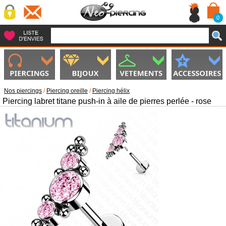
0
Nos piercings
/
Piercing oreille
/
Piercing hélix
Piercing labret titane push-in à aile de pierres perlée - rose