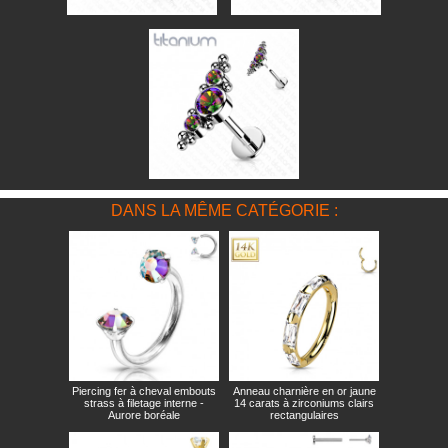
DANS LA MÊME CATÉGORIE :
Piercing fer à cheval embouts
Anneau charnière en or jaune
strass à filetage interne -
14 carats à zirconiums clairs
Aurore boréale
rectangulaires