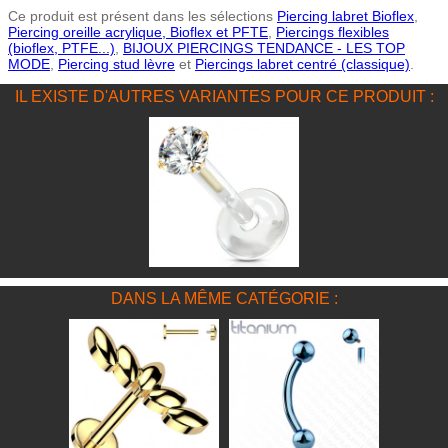
Ce produit est présent dans les sélections
Piercing labret Bioflex
,
Piercing oreille acrylique, Bioflex et PFTE
,
Piercings flexibles
(bioflex, PTFE...)
,
BIJOUX PIERCINGS TENDANCE - LES TOP
MODE
,
Piercing stud lèvre
et
Piercings labret centré (classique)
.
IL EXISTE D'AUTRES VARIANTES POUR CE PRODUIT :
DANS LA MÊME CATÉGORIE :