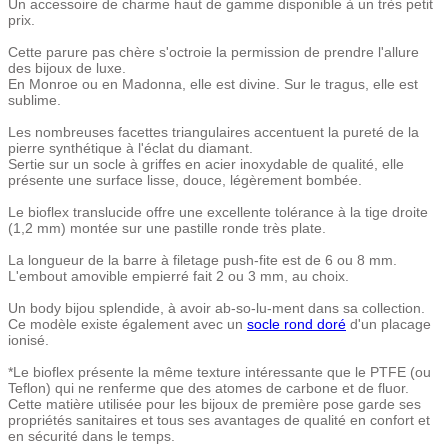
Un accessoire de charme haut de gamme disponible à un très petit
prix.
Cette parure pas chère s'octroie la permission de prendre l'allure
des bijoux de luxe.
En Monroe ou en Madonna, elle est divine. Sur le tragus, elle est
sublime.
Les nombreuses facettes triangulaires accentuent la pureté de la
pierre synthétique à l'éclat du diamant.
Sertie sur un socle à griffes en acier inoxydable de qualité, elle
présente une surface lisse, douce, légèrement bombée.
Le bioflex translucide offre une excellente tolérance à la tige droite
(1,2 mm) montée sur une pastille ronde très plate.
La longueur de la barre à filetage push-fite est de 6 ou 8 mm.
L'embout amovible empierré fait 2 ou 3 mm, au choix.
Un body bijou splendide, à avoir ab-so-lu-ment dans sa collection.
Ce modèle existe également avec un
socle rond doré
d'un placage
ionisé.
*Le bioflex présente la même texture intéressante que le PTFE (ou
Teflon) qui ne renferme que des atomes de carbone et de fluor.
Cette matière utilisée pour les bijoux de première pose garde ses
propriétés sanitaires et tous ses avantages de qualité en confort et
en sécurité dans le temps.