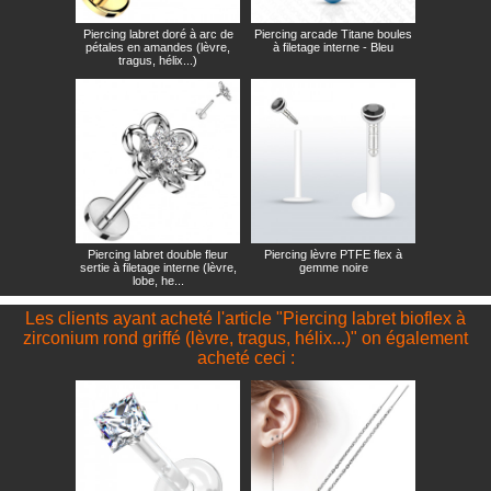
Piercing labret doré à arc de
Piercing arcade Titane boules
pétales en amandes (lèvre,
à filetage interne - Bleu
tragus, hélix...)
Piercing labret double fleur
Piercing lèvre PTFE flex à
sertie à filetage interne (lèvre,
gemme noire
lobe, he...
Les clients ayant acheté l'article "Piercing labret bioflex à
zirconium rond griffé (lèvre, tragus, hélix...)" on également
acheté ceci :