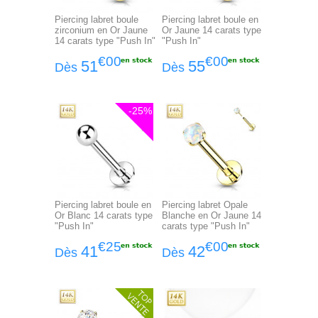
Piercing labret boule
Piercing labret boule en
zirconium en Or Jaune
Or Jaune 14 carats type
14 carats type "Push In"
"Push In"
€00
€00
51
55
Dès
Dès
-25%
Piercing labret boule en
Piercing labret Opale
Or Blanc 14 carats type
Blanche en Or Jaune 14
"Push In"
carats type "Push In"
€25
€00
41
42
Dès
Dès