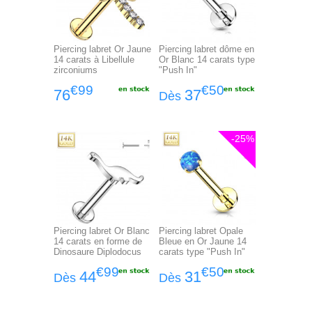
Piercing labret Or Jaune
Piercing labret dôme en
14 carats à Libellule
Or Blanc 14 carats type
zirconiums
"Push In"
€99
€50
76
37
Dès
-25%
Piercing labret Or Blanc
Piercing labret Opale
14 carats en forme de
Bleue en Or Jaune 14
Dinosaure Diplodocus
carats type "Push In"
€99
€50
44
31
Dès
Dès