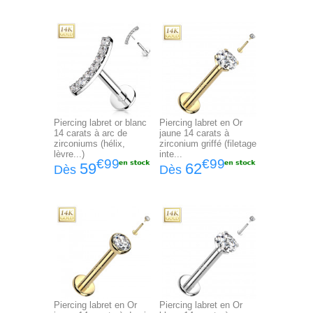
Piercing labret or blanc
Piercing labret en Or
14 carats à arc de
jaune 14 carats à
zirconiums (hélix,
zirconium griffé (filetage
lèvre...)
inte...
€99
€99
59
62
Dès
Dès
Piercing labret en Or
Piercing labret en Or