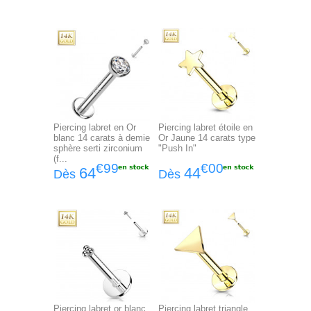
Piercing labret en Or
Piercing labret étoile en
blanc 14 carats à demie
Or Jaune 14 carats type
sphère serti zirconium
"Push In"
(f...
€99
€00
64
44
Dès
Dès
Piercing labret or blanc
Piercing labret triangle