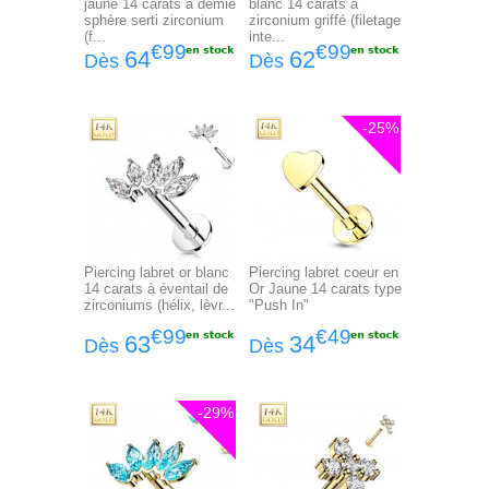
jaune 14 carats à demie
blanc 14 carats à
sphère serti zirconium
zirconium griffé (filetage
(f...
inte...
€99
€99
64
62
Dès
Dès
-25%
Piercing labret or blanc
Piercing labret coeur en
14 carats à éventail de
Or Jaune 14 carats type
zirconiums (hélix, lèvr...
"Push In"
€99
€49
63
34
Dès
Dès
-29%