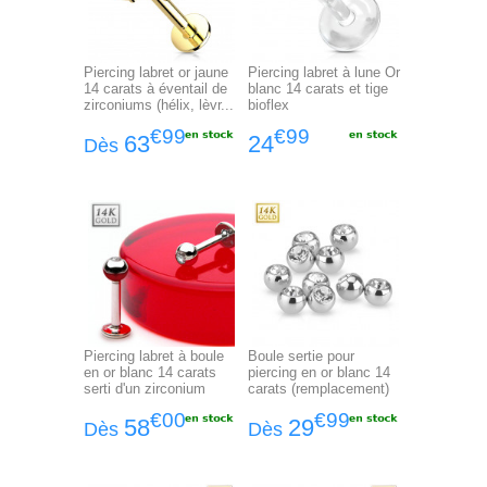
Piercing labret or jaune
Piercing labret à lune Or
14 carats à éventail de
blanc 14 carats et tige
zirconiums (hélix, lèvr...
bioflex
€99
€99
63
24
Dès
Piercing labret à boule
Boule sertie pour
en or blanc 14 carats
piercing en or blanc 14
serti d'un zirconium
carats (remplacement)
€00
€99
58
29
Dès
Dès