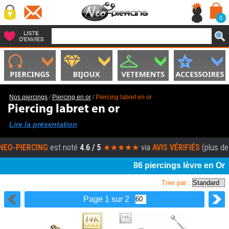
0
Nos piercings
/
Piercing en or
/
Piercing labret en or
Piercing labret en or
Lire la présentation
ERCING
est noté
4.6 / 5
★★★★★
via
AVIS VÉRIFIÉS
(plus de 5000 a
86 piercings lèvre en Or
Trier par :
Page 1 sur 2