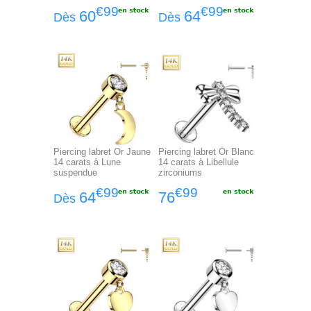
€99
€99
60
64
Dès
Dès
Piercing labret Or Jaune
Piercing labret Or Blanc
14 carats à Lune
14 carats à Libellule
suspendue
zirconiums
€99
€99
64
76
Dès