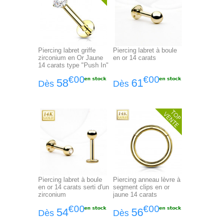
Piercing labret griffe
Piercing labret à boule
zirconium en Or Jaune
en or 14 carats
14 carats type "Push In"
€00
€00
58
61
Dès
Dès
Piercing labret à boule
Piercing anneau lèvre à
en or 14 carats serti d'un
segment clips en or
zirconium
jaune 14 carats
€00
€00
54
56
Dès
Dès