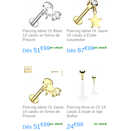
Piercing labret Or Blanc
Piercing labret Or Jaune
14 carats en forme de
14 carats à Etoile
Pieuvre
suspendue
€99
€99
51
67
Dès
Dès
Piercing labret Or Jaune
Piercing lèvre en Or 14
14 carats en forme de
carats à boule et tige
Pieuvre
bioflex
€99
€99
51
24
Dès