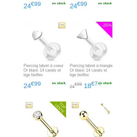
€99
€99
24
24
-25%
Piercing labret à coeur
Piercing labret à triangle
Or blanc 14 carats et
Or blanc 14 carats et
tige bioflex
tige bioflex
€99
€74
€99
24
18
24