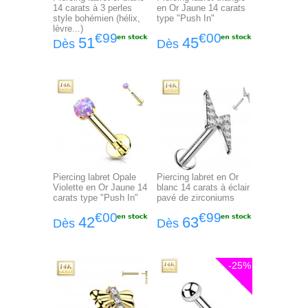
14 carats à 3 perles
en Or Jaune 14 carats
style bohémien (hélix,
type "Push In"
lèvre...)
€99
€00
51
45
Dès
Dès
Piercing labret Opale
Piercing labret en Or
Violette en Or Jaune 14
blanc 14 carats à éclair
carats type "Push In"
pavé de zirconiums
€00
€99
42
63
Dès
Dès
-25%