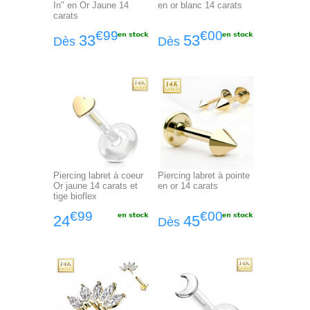
In" en Or Jaune 14
en or blanc 14 carats
carats
€99
€00
33
53
Dès
Dès
Piercing labret à coeur
Piercing labret à pointe
Or jaune 14 carats et
en or 14 carats
tige bioflex
€99
€00
24
45
Dès