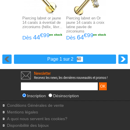
Piercing labret or jaune
Piercing labret en Or
14 carats à éventail de
jaune 14 carats à croix
zirconiums (hélix, lèvr...
latine pavée de
zirconiums
€99
€99
44
64
Dès
Dès
Page 1 sur 2
Inscription
Désinscription
Conditions Générales de vente
Mentions légales
A quoi nous servent les cookies?
Disponibilité des bijoux