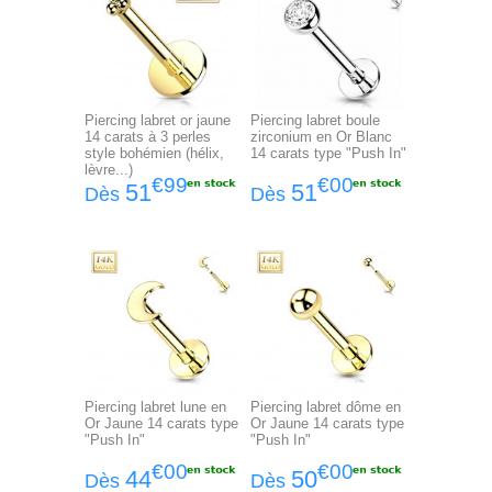
Piercing labret or jaune
Piercing labret boule
14 carats à 3 perles
zirconium en Or Blanc
style bohémien (hélix,
14 carats type "Push In"
lèvre...)
€99
€00
51
51
Dès
Dès
Piercing labret lune en
Piercing labret dôme en
Or Jaune 14 carats type
Or Jaune 14 carats type
"Push In"
"Push In"
€00
€00
44
50
Dès
Dès