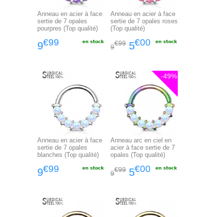
Anneau en acier à face
Anneau en acier à face
sertie de 7 opales
sertie de 7 opales roses
pourpres (Top qualité)
(Top qualité)
€99
€00
€99
9
5
9
-49%
Anneau en acier à face
Anneau arc en ciel en
sertie de 7 opales
acier à face sertie de 7
blanches (Top qualité)
opales (Top qualité)
€99
€00
€99
9
5
9