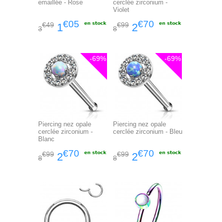
emaillée - Rose
cerclée zirconium -
Violet
€05
€70
€49
€99
1
2
3
8
-69%
-69%
Piercing nez opale
Piercing nez opale
cerclée zirconium -
cerclée zirconium - Bleu
Blanc
€70
€70
€99
€99
2
2
8
8