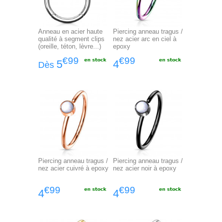
Anneau en acier haute
Piercing anneau tragus /
qualité à segment clips
nez acier arc en ciel à
(oreille, téton, lèvre...)
epoxy
€99
€99
5
4
Dès
Piercing anneau tragus /
Piercing anneau tragus /
nez acier cuivré à epoxy
nez acier noir à epoxy
€99
€99
4
4