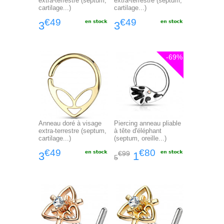
extra-terrestre (septum,
extra-terrestre (septum,
cartilage...)
cartilage...)
€49
€49
3
3
-69%
Anneau doré à visage
Piercing anneau pliable
extra-terrestre (septum,
à tête d'éléphant
cartilage...)
(septum, oreille...)
€49
€80
€99
3
1
5