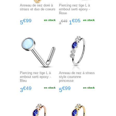
Anneau de nez doré à
Piercing nez tige L à
strass et duo de coeurs
embout serti epoxy -
Rose
€99
€05
€49
5
1
3
Piercing nez tige L à
Anneau de nez à strass
embout serti epoxy -
style couronne
Bleu
princesse
€49
€99
3
5