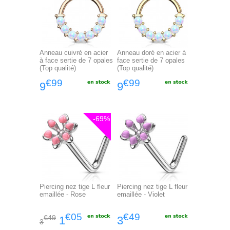
Anneau cuivré en acier
Anneau doré en acier à
à face sertie de 7 opales
face sertie de 7 opales
(Top qualité)
(Top qualité)
€99
€99
9
9
-69%
Piercing nez tige L fleur
Piercing nez tige L fleur
emaillée - Rose
emaillée - Violet
€05
€49
€49
1
3
3