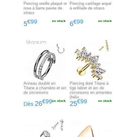
Piercing oreille plaqué or
Piercing cartilage arqué
rose à barre pavée de
à enfilade de strass
strass
€99
€99
5
6
Anneau doublé en
Piercing doré Titane à
Titane à charnière et arc
tige labret et arc de
de zirconiums
zirconiums en amandes
(hélix...
€99
€99
26
25
Dès