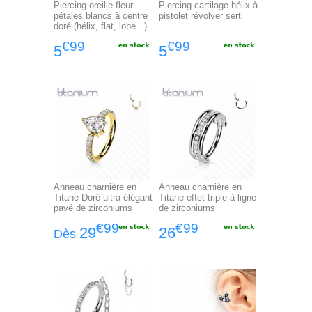
Piercing oreille fleur
Piercing cartilage hélix à
pétales blancs à centre
pistolet révolver serti
doré (hélix, flat, lobe...)
€99
€99
5
5
Anneau charnière en
Anneau charnière en
Titane Doré ultra élégant
Titane effet triple à ligne
pavé de zirconiums
de zirconiums
€99
€99
29
26
Dès