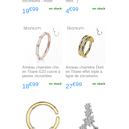
zirconiums - Rose
helix...)
€99
€99
19
4
Anneau charnière chic
Anneau charnière Doré
en Titane G23 cuivré à
en Titane effet triple à
pierres incrustées
ligne de zirconiums
€99
€99
18
27