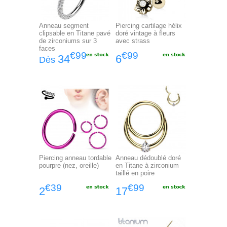
Anneau segment
Piercing cartilage hélix
clipsable en Titane pavé
doré vintage à fleurs
de zirconiums sur 3
avec strass
faces
€99
€99
34
6
Dès
Piercing anneau tordable
Anneau dédoublé doré
pourpre (nez, oreille)
en Titane à zirconium
taillé en poire
€39
€99
2
17