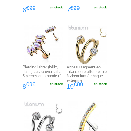
€99
€99
6
7
Piercing labret (hélix,
Anneau segment en
flat...) cuivré éventail à
Titane doré effet spirale
5 pierres en amande (f...
à zirconium à chaque
extrémité
€99
€99
8
19