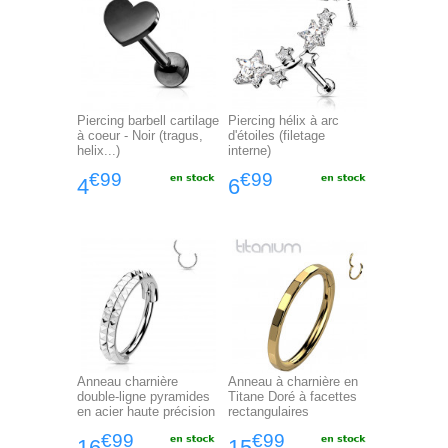
Piercing barbell cartilage
Piercing hélix à arc
à coeur - Noir (tragus,
d'étoiles (filetage
helix...)
interne)
€99
€99
4
6
Anneau charnière
Anneau à charnière en
double-ligne pyramides
Titane Doré à facettes
en acier haute précision
rectangulaires
€99
€99
16
15