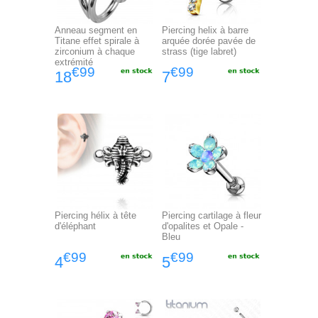
Anneau segment en
Piercing helix à barre
Titane effet spirale à
arquée dorée pavée de
zirconium à chaque
strass (tige labret)
extrémité
€99
€99
18
7
Piercing hélix à tête
Piercing cartilage à fleur
d'éléphant
d'opalites et Opale -
Bleu
€99
€99
4
5