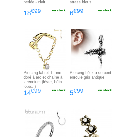
perlée - clair
strass bleus
€99
€99
18
6
Piercing labret Titane
Piercing hélix à serpent
doré à arc et chaîne à
enroulé gris antique
zirconium (lèvre, hélix,
lobe...)
€99
€99
14
5