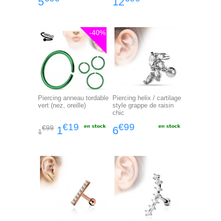
5
12
-40%
Piercing anneau tordable
Piercing helix / cartilage
vert (nez, oreille)
style grappe de raisin
chic
€19
€99
€99
1
6
1