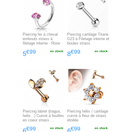
Piercing fer à cheval
Piercing cartilage Titane
embouts strass à
G23 à Filetage interne et
filetage interne - Rose
boules strass
€99
€99
5
8
Piercing labret (tragus,
Piercing hélix / cartilage
helix...) Cuivré à feuilles
cuivré à fleur de strass
en coeur strass ...
étoilée
€99
€99
6
6