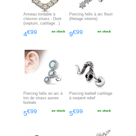
Anneau tordable à
Piercing hélix à arc fleuri
chevron strass - Doré
(filetage interne)
(septum, cartilage...)
€99
€99
4
9
Piercing hélix en arc à
Piercing barbell cartilage
trio de strass aurore
à serpent relief
boréale
€99
€99
5
5