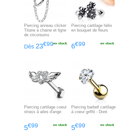
Piercing anneau clicker
Piercing cartilage hélix
Titane à chaine et ligne
en bouquet de fleurs
de zirconiums
€99
€99
23
6
Dès
Piercing cartilage coeur
Piercing barbell cartilage
strass à ailes d'ange
à coeur griffé - Doré
€99
€99
5
5