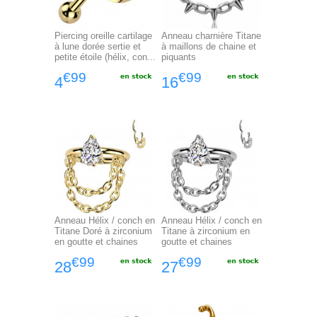
Piercing oreille cartilage
Anneau charnière Titane
à lune dorée sertie et
à maillons de chaine et
petite étoile (hélix, con...
piquants
€99
€99
4
16
Anneau Hélix / conch en
Anneau Hélix / conch en
Titane Doré à zirconium
Titane à zirconium en
en goutte et chaines
goutte et chaines
€99
€99
28
27