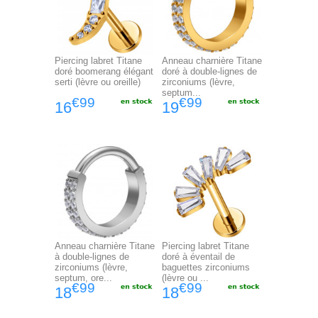
Piercing labret Titane
Anneau charnière Titane
doré boomerang élégant
doré à double-lignes de
serti (lèvre ou oreille)
zirconiums (lèvre,
septum...
€99
€99
16
19
Anneau charnière Titane
Piercing labret Titane
à double-lignes de
doré à éventail de
zirconiums (lèvre,
baguettes zirconiums
septum, ore...
(lèvre ou ...
€99
€99
18
18